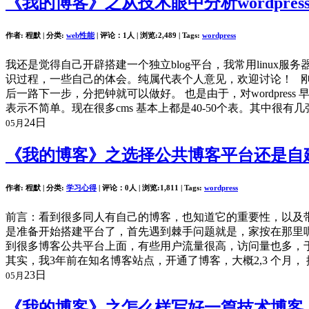
《我的博客》之从技术眼中分析wordpre
作者: 程默 | 分类:
web性能
| 评论：1人 | 浏览:
2,489
| Tags:
wordpress
我还是觉得自己开辟搭建一个独立blog平台，我常用linux服
识过程，一些自己的体会。纯属代表个人意见，欢迎讨论！ 刚开始
后一路下一步，分把钟就可以做好。 也是由于，对wordpre
表示不简单。现在很多cms 基本上都是40-50个表。其中很有几
24日
05月
《我的博客》之选择公共博客平台还是自
作者: 程默 | 分类:
学习心得
| 评论：0人 | 浏览:
1,811
| Tags:
wordpress
前言：看到很多同人有自己的博客，也知道它的重要性，以及带
是准备开始搭建平台了，首先遇到棘手问题就是，家按在那里呢
到很多博客公共平台上面，有些用户流量很高，访问量也多，于
其实，我3年前在知名博客站点，开通了博客，大概2,3 个月， 排
23日
05月
《我的博客》之怎么样写好一篇技术博客