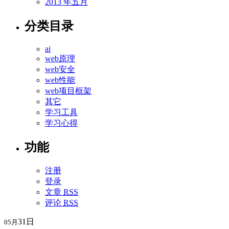
2013 年五月
分类目录
ai
web原理
web安全
web性能
web项目框架
其它
学习工具
学习心得
功能
注册
登录
文章
RSS
评论
RSS
31日
05月