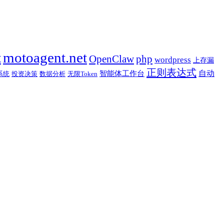
t
motoagent.net
OpenClaw
php
wordpress
上存漏
正则表达式
自动
智能体工作台
系统
投资决策
数据分析
无限Token