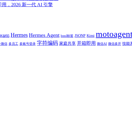
即用，2026 新一代 AI 引擎
motoagen
Hermes
Hermes Agent
JSONP
Kimi
BK缺陷
html标签
字符编码
开箱即用
家庭共享
技能
个微信
多员工
多账号登录
微信AI
微信多开