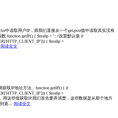
d_for中读取用户IP，跟我们直接从一个get,post值中读取其实没有
() { $realip = ''; //设置默认值 if
'HTTP_CLIENT_IP'])) { $realip =
.
阅读全文
unction getIP() { if
'HTTP_CLIENT_IP'])) { $realip =
}这个是网上常见获取，ip函数，用这些值获取IP,我们首先要弄清楚，这些数据是从那个地方
到直...
阅读全文