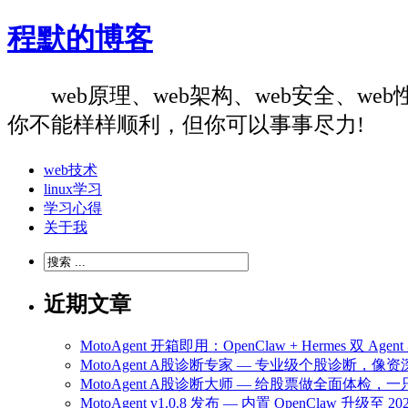
程默的博客
web原理、web架构、web安全、
你不能样样顺利，但你可以事事尽力!
web技术
linux学习
学习心得
关于我
近期文章
MotoAgent 开箱即用：OpenClaw + Hermes 双 
MotoAgent A股诊断专家 — 专业级个股诊断，
MotoAgent A股诊断大师 — 给股票做全面体检
MotoAgent v1.0.8 发布 — 内置 OpenClaw 升级