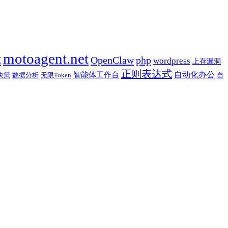
t
motoagent.net
OpenClaw
php
wordpress
上存漏洞
正则表达式
自动化办公
智能体工作台
决策
数据分析
无限Token
自