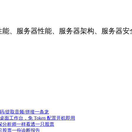
web性能、服务器性能、服务器架构、服务
辑/转码/提取音频/拼接一条龙
Agent 桌面工作台，免 Token 配置开机即用
像资深分析师一样看透一只股票
，一只股票一份诊断报告