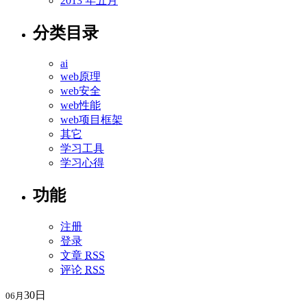
2013 年五月
分类目录
ai
web原理
web安全
web性能
web项目框架
其它
学习工具
学习心得
功能
注册
登录
文章
RSS
评论
RSS
30日
06月