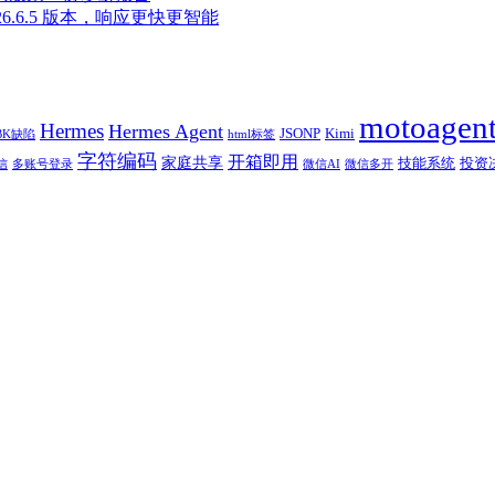
至 2026.6.5 版本，响应更快更智能
motoagen
Hermes
Hermes Agent
JSONP
Kimi
BK缺陷
html标签
字符编码
开箱即用
家庭共享
技能系统
投资
信
多账号登录
微信AI
微信多开