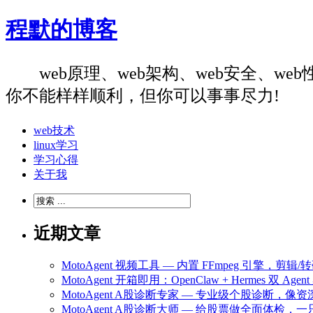
程默的博客
web原理、web架构、web安全、
你不能样样顺利，但你可以事事尽力!
web技术
linux学习
学习心得
关于我
近期文章
MotoAgent 视频工具 — 内置 FFmpeg 引擎，剪
MotoAgent 开箱即用：OpenClaw + Hermes 双 
MotoAgent A股诊断专家 — 专业级个股诊断，
MotoAgent A股诊断大师 — 给股票做全面体检