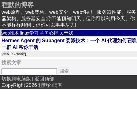
程默的博客
web原理、web架构、web安全、web性能、服务器性能、服务
器架构、服务器安全;你不能预知明天，但你可以利用今天。你
不能样样顺利，但你可以事事尽力!
web技术
linux学习
学习心得
关于我
Hermes Agent 的 Subagent 委派技术：一个 AI 代理如何召唤
一群 AI 帮你干活
[
ai
/07-02/25/
0评
]
搜索文章
切换到电脑版
|
返回顶部
CopyRight 2026
程默的博客