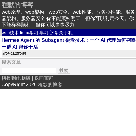
程默的博客
web原理、web架构、web安全、web性能、服务器性能、服务
器架构、服务器安全;你不能预知明天，但你可以利用今天。你
不能样样顺利，但你可以事事尽力!
web技术
linux学习
学习心得
关于我
Hermes Agent 的 Subagent 委派技术：一个 AI 代理如何召唤
一群 AI 帮你干活
[
ai
/07-02/25/
0评
]
搜索文章
切换到电脑版
|
返回顶部
CopyRight 2026
程默的博客