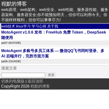
程默的博客
web原理、web架构、web安全、web性能、服务器性能、服务
器架构、服务器安全;你不能预知明天，但你可以利用今天。你
不能样样顺利，但你可以事事尽力!
web技术
linux学习
学习心得
关于我
MotoAgent v1.0.6 发布：FreeHub 免费 Token，DeepSeek
随便用
[
ai
/07-05/37/
0评
]
MotoAgent 多账号多员工体系 — 微信QQ飞书同时登录、多
AI 后端并行，完胜市面方案
[
ai
/06-23/24/
0评
]
搜索文章
切换到电脑版
|
返回顶部
CopyRight 2026
程默的博客