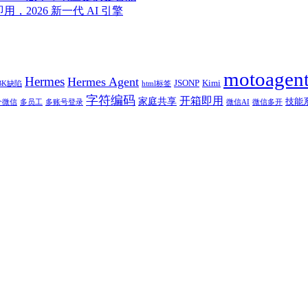
即用，2026 新一代 AI 引擎
motoagen
Hermes
Hermes Agent
JSONP
Kimi
BK缺陷
html标签
字符编码
开箱即用
家庭共享
技能
个微信
多员工
多账号登录
微信AI
微信多开