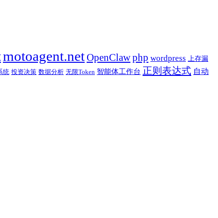
t
motoagent.net
OpenClaw
php
wordpress
上存漏
正则表达式
自动
智能体工作台
系统
投资决策
数据分析
无限Token