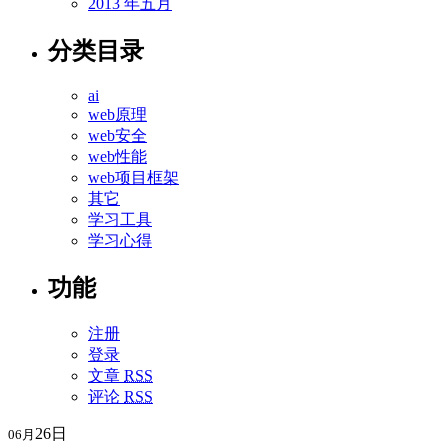
2013 年五月
分类目录
ai
web原理
web安全
web性能
web项目框架
其它
学习工具
学习心得
功能
注册
登录
文章
RSS
评论
RSS
26日
06月