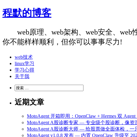
程默的博客
web原理、web架构、web安全、
你不能样样顺利，但你可以事事尽力!
web技术
linux学习
学习心得
关于我
近期文章
MotoAgent 开箱即用：OpenClaw + Hermes 双 
MotoAgent A股诊断专家 — 专业级个股诊断，
MotoAgent A股诊断大师 — 给股票做全面体检
MotoAgent v1.0.8 发布 — 内置 OpenClaw 升级