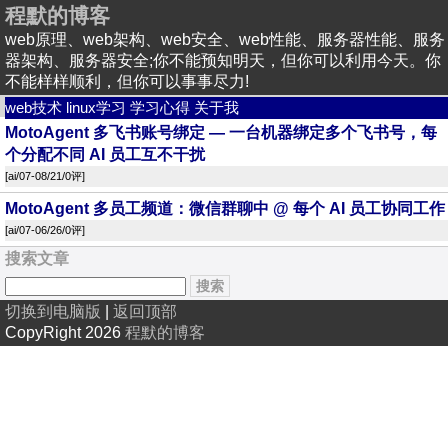
程默的博客
web原理、web架构、web安全、web性能、服务器性能、服务
器架构、服务器安全;你不能预知明天，但你可以利用今天。你
不能样样顺利，但你可以事事尽力!
web技术
linux学习
学习心得
关于我
MotoAgent 多飞书账号绑定 — 一台机器绑定多个飞书号，每
个分配不同 AI 员工互不干扰
[
ai
/07-08/21/
0评
]
MotoAgent 多员工频道：微信群聊中 @ 每个 AI 员工协同工作
[
ai
/07-06/26/
0评
]
搜索文章
切换到电脑版
|
返回顶部
CopyRight 2026
程默的博客