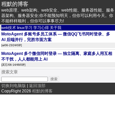
程默的博客
web原理、web架构、web安全、web性能、服务器性能、服务
器架构、服务器安全;你不能预知明天，但你可以利用今天。你
不能样样顺利，但你可以事事尽力!
web技术
linux学习
学习心得
关于我
MotoAgent 多账号多员工体系 — 微信QQ飞书同时登录、多
AI 后端并行，完胜市面方案
[
ai
/06-23/24/
0评
]
MotoAgent 多个微信同时登录 — 独立隔离、家庭多人用互相
不干扰，人人都能用上 AI
[
其它
/06-14/48/
0评
]
搜索文章
切换到电脑版
|
返回顶部
CopyRight 2026
程默的博客