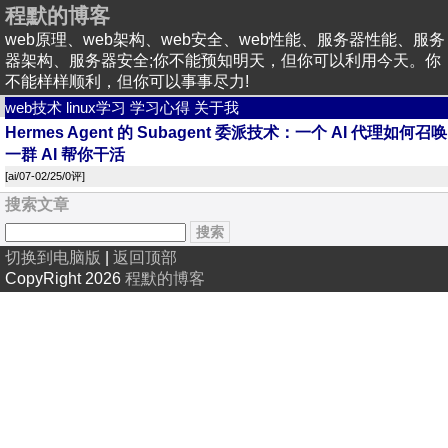
程默的博客
web原理、web架构、web安全、web性能、服务器性能、服务
器架构、服务器安全;你不能预知明天，但你可以利用今天。你
不能样样顺利，但你可以事事尽力!
web技术
linux学习
学习心得
关于我
Hermes Agent 的 Subagent 委派技术：一个 AI 代理如何召唤
一群 AI 帮你干活
[
ai
/07-02/25/
0评
]
搜索文章
切换到电脑版
|
返回顶部
CopyRight 2026
程默的博客