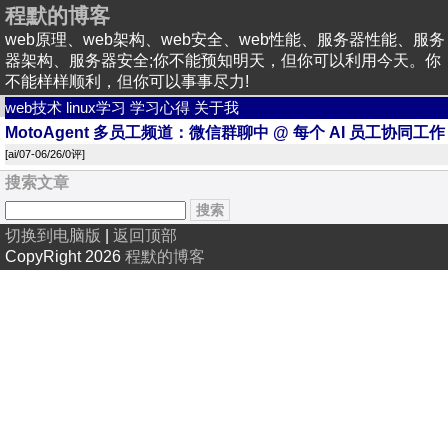
程默的博客
web原理、web架构、web安全、web性能、服务器性能、服务
器架构、服务器安全;你不能预知明天，但你可以利用今天。你
不能样样顺利，但你可以事事尽力!
web技术
linux学习
学习心得
关于我
MotoAgent 多员工频道：微信群聊中 @ 每个 AI 员工协同工作
[
ai
/07-06/26/
0评
]
搜索文章
切换到电脑版
|
返回顶部
CopyRight 2026
程默的博客