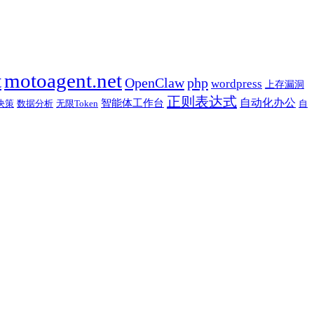
t
motoagent.net
OpenClaw
php
wordpress
上存漏洞
正则表达式
自动化办公
智能体工作台
决策
数据分析
无限Token
自