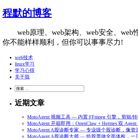
程默的博客
web原理、web架构、web安全、
你不能样样顺利，但你可以事事尽力!
web技术
linux学习
学习心得
关于我
近期文章
MotoAgent 视频工具 — 内置 FFmpeg 引擎，剪
MotoAgent 开箱即用：OpenClaw + Hermes 双 
MotoAgent A股诊断专家 — 专业级个股诊断，
MotoAgent A股诊断大师 — 给股票做全面体检