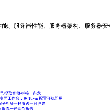
web性能、服务器性能、服务器架构、服务
辑/转码/提取音频/拼接一条龙
Agent 桌面工作台，免 Token 配置开机即用
像资深分析师一样看透一只股票
，一只股票一份诊断报告