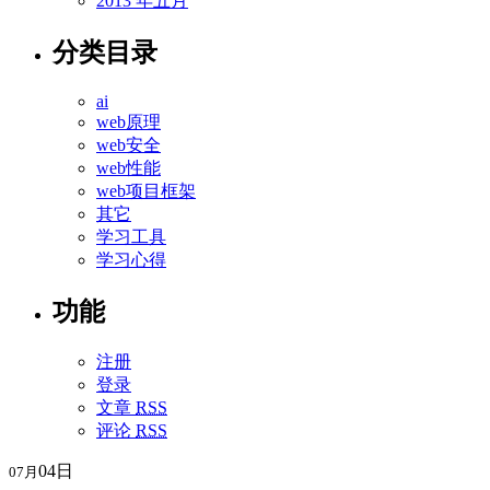
2013 年五月
分类目录
ai
web原理
web安全
web性能
web项目框架
其它
学习工具
学习心得
功能
注册
登录
文章
RSS
评论
RSS
04日
07月