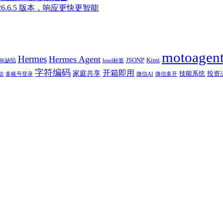
至 2026.6.5 版本，响应更快更智能
motoagen
Hermes
Hermes Agent
JSONP
Kimi
BK缺陷
html标签
字符编码
开箱即用
家庭共享
技能系统
投资
信
多账号登录
微信AI
微信多开