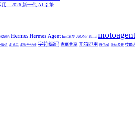
即用，2026 新一代 AI 引擎
motoagen
Hermes
Hermes Agent
JSONP
Kimi
BK缺陷
html标签
字符编码
开箱即用
家庭共享
技能
个微信
多员工
多账号登录
微信AI
微信多开