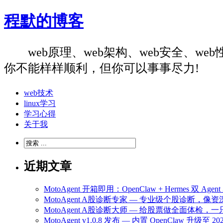
程默的博客
web原理、web架构、web安全、
你不能样样顺利，但你可以事事尽力!
web技术
linux学习
学习心得
关于我
近期文章
MotoAgent 开箱即用：OpenClaw + Hermes 双 
MotoAgent A股诊断专家 — 专业级个股诊断，
MotoAgent A股诊断大师 — 给股票做全面体检
MotoAgent v1.0.8 发布 — 内置 OpenClaw 升级