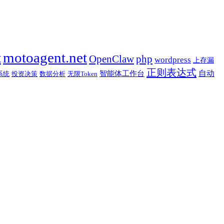
t
motoagent.net
OpenClaw
php
wordpress
上存漏
正则表达式
自动
智能体工作台
系统
投资决策
数据分析
无限Token