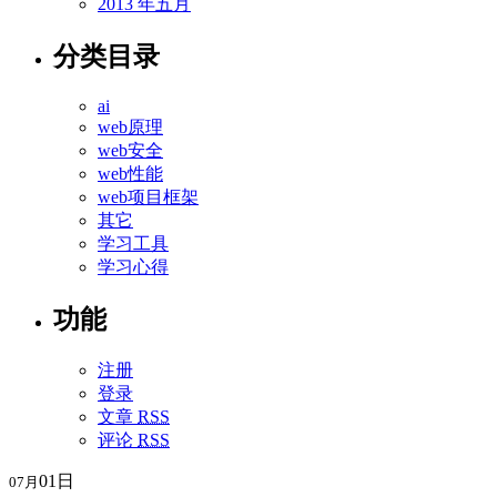
2013 年五月
分类目录
ai
web原理
web安全
web性能
web项目框架
其它
学习工具
学习心得
功能
注册
登录
文章
RSS
评论
RSS
01日
07月