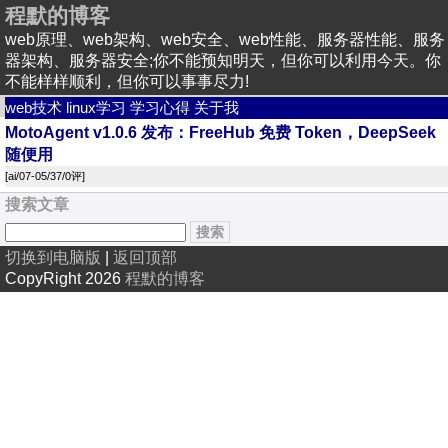
程默的博客
web原理、web架构、web安全、web性能、服务器性能、服务
器架构、服务器安全;你不能预知明天，但你可以利用今天。你
不能样样顺利，但你可以事事尽力!
web技术
linux学习
学习心得
关于我
MotoAgent v1.0.6 发布：FreeHub 免费 Token，DeepSeek
随便用
[
ai
/07-05/37/
0评
]
搜索文章
切换到电脑版
|
返回顶部
CopyRight 2026
程默的博客