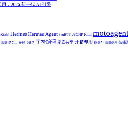
即用，2026 新一代 AI 引擎
motoagen
Hermes
Hermes Agent
JSONP
Kimi
BK缺陷
html标签
字符编码
开箱即用
家庭共享
技能
个微信
多员工
多账号登录
微信AI
微信多开