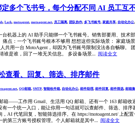
机器绑定多个飞书号，每个分配不同 AI 员工互
ub
,
Lark
,
motoagent
,
motoagent.net
,
员工隔离
,
团队协作
,
多飞书账号
,
家庭共享
,
自动化办公
台机器上的 AI 助手只能绑一个飞书账号。销售部要用、技术
 一、痛点：一个飞书账号根本不够用 想想这些实际场景： 家庭场景
共用一台 MotoAgent，却因为飞书账号限制没法各自畅聊。 团
清谁是谁，回了一堆无关信息。 多设备场景...
阅读全文
，轻松查看、回复、筛选、排序邮件
toagent.net
,
QQ邮箱
,
SMTP
,
智能收件箱
,
自动化办公
,
邮件助理
,
邮件回复
,
邮件筛选
,
邮箱
——工作用 Gmail、生活用 QQ 邮箱、还有一个 163 邮
一个统一入口，能让你用一句话就可以查邮件、筛选、排序甚至自动
，智能筛选排序。在 https://motoagent.net/ 上配置一
了统一的第三方账号授权管理。个人邮箱就是其中...
阅读全文