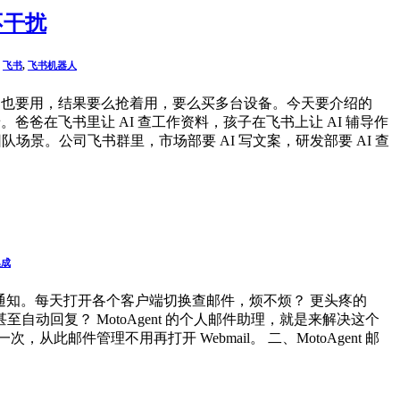
不干扰
,
飞书
,
飞书机器人
部也要用，结果要么抢着用，要么买多台设备。今天要介绍的
。爸爸在飞书里让 AI 查工作资料，孩子在飞书上让 AI 辅导作
队场景。公司飞书群里，市场部要 AI 写文案，研发部要 AI 查
集成
箱收通知。每天打开各个客户端切换查邮件，烦不烦？ 更头疼的
回复？ MotoAgent 的个人邮件助理，就是来解决这个
次，从此邮件管理不用再打开 Webmail。 二、MotoAgent 邮