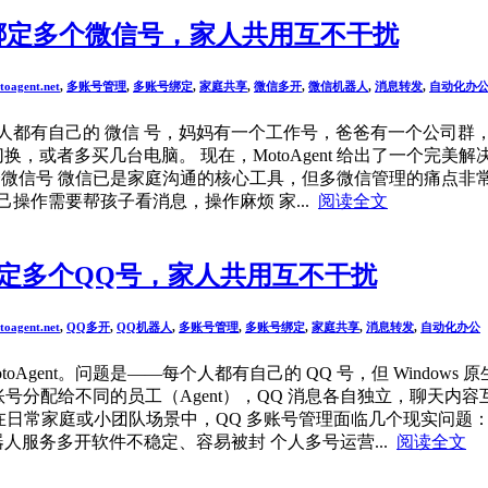
台机器绑定多个微信号，家人共用互不干扰
toagent.net
,
多账号管理
,
多账号绑定
,
家庭共享
,
微信多开
,
微信机器人
,
消息转发
,
自动化办
人都有自己的 微信 号，妈妈有一个工作号，爸爸有一个公司群
换，或者多买几台电脑。 现在，MotoAgent 给出了一个
微信号 微信已是家庭沟通的核心工具，但多微信管理的痛点非常明
操作需要帮孩子看消息，操作麻烦 家...
阅读全文
机器绑定多个QQ号，家人共用互不干扰
toagent.net
,
QQ多开
,
QQ机器人
,
多账号管理
,
多账号绑定
,
家庭共享
,
消息转发
,
自动化办公
gent。问题是——每个人都有自己的 QQ 号，但 Window
，每个账号分配给不同的员工（Agent），QQ 消息各自独立，聊
脑只能登录一个 QQ 在日常家庭或小团队场景中，QQ 多账号管理面临几
器人服务多开软件不稳定、容易被封 个人多号运营...
阅读全文