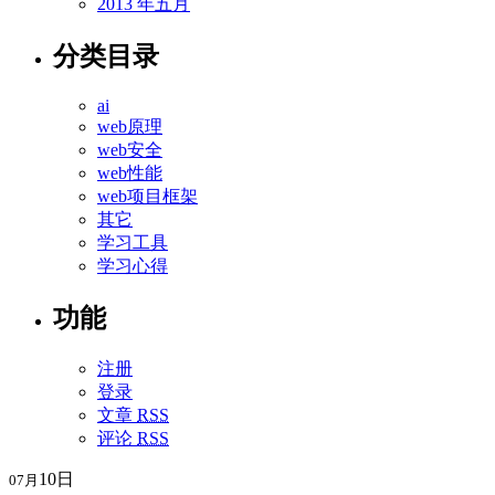
2013 年五月
分类目录
ai
web原理
web安全
web性能
web项目框架
其它
学习工具
学习心得
功能
注册
登录
文章
RSS
评论
RSS
10日
07月