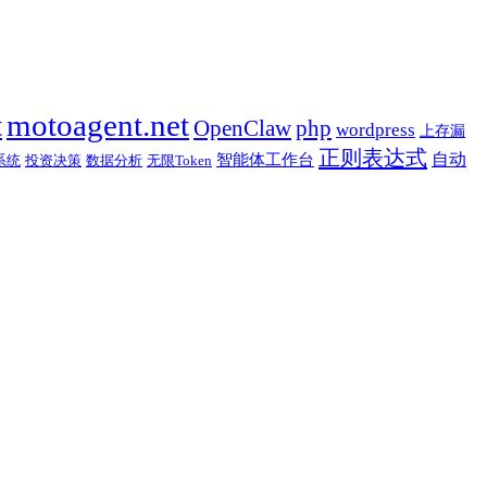
t
motoagent.net
OpenClaw
php
wordpress
上存漏
正则表达式
自动
智能体工作台
系统
投资决策
数据分析
无限Token