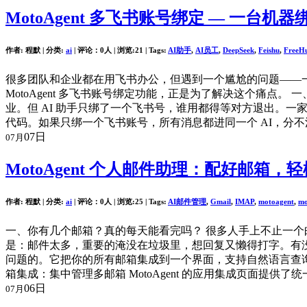
MotoAgent 多飞书账号绑定 — 一台
作者: 程默 | 分类:
ai
| 评论：0人 | 浏览:
21
| Tags:
AI助手
,
AI员工
,
DeepSeek
,
Feishu
,
FreeH
很多团队和企业都在用飞书办公，但遇到一个尴尬的问题——一
MotoAgent 多飞书账号绑定功能，正是为了解决这个痛点。
业。但 AI 助手只绑了一个飞书号，谁用都得等对方退出。一家人
代码。如果只绑一个飞书账号，所有消息都进同一个 AI，分不
07日
07月
MotoAgent 个人邮件助理：配好邮箱
作者: 程默 | 分类:
ai
| 评论：0人 | 浏览:
25
| Tags:
AI邮件管理
,
Gmail
,
IMAP
,
motoagent
,
mo
一、你有几个邮箱？真的每天能看完吗？ 很多人手上不止一个邮箱
是：邮件太多，重要的淹没在垃圾里，想回复又懒得打字。有没有
问题的。它把你的所有邮箱集成到一个界面，支持自然语言查询，AI 代笔回复
箱集成：集中管理多邮箱 MotoAgent 的应用集成页面提供
06日
07月