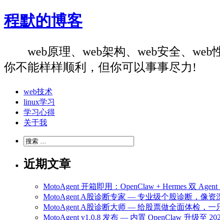
程默的博客
web原理、web架构、web安全、
你不能样样顺利，但你可以事事尽力!
web技术
linux学习
学习心得
关于我
近期文章
MotoAgent 开箱即用：OpenClaw + Hermes 双 
MotoAgent A股诊断专家 — 专业级个股诊断，
MotoAgent A股诊断大师 — 给股票做全面体检
MotoAgent v1.0.8 发布 — 内置 OpenClaw 升级