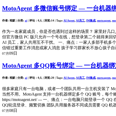
MotoAgent 多微信账号绑定 — 一
作者: 程默 | 分类:
ai
| 评论：0人 | 浏览:
14
| Tags:
AI Agent
,
AI员工
,
IM集成
,
motoagent
,
mo
作为一名家庭成员，你是否也遇到过这样的场景？ 家里好几口
但官方微信 PC 版只允许一个号在线，想登录第二个就得来回切
AI 员工，家人共用互不干扰。 一、痛点：一家人多部手机多个
信错过重要工作消息或家人消息 孩子学习群家长不放心孩子自己
09日
07月
MotoAgent 多QQ账号绑定 — 一台
作者: 程默 | 分类:
ai
| 评论：0人 | 浏览:
20
| Tags:
AI Agent
,
AI员工
,
IM集成
,
motoagent
,
mo
很多家庭只有一台电脑，或者一个团队共用一台主机安装了 MotoA
当然不用。MotoAgent 支持一台机器绑定多个 QQ 账号
https://motoagent.net/ --- 一、痛点：一台电
QQ轮流登录、频繁切换 团队共用服务器不同成员需要 QQ 机
08日
07月