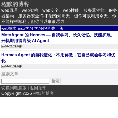
程默的博客
web原理、web架构、web安全、web性能、服务器性能、服务
器架构、服务器安全;你不能预知明天，但你可以利用今天。你
不能样样顺利，但你可以事事尽力!
web技术
linux学习
学习心得
关于我
MotoAgent 的 Hermes — 自我学习、长久记忆、技能扩展、
开机即用得高级 AI Agent
[
ai
/07-22/29/
0评
]
Hermes Agent 的自我进化：不用你教，它自己就会学习和优
化
[
ai
/07-04/39/
0评
]
搜索文章
切换到电脑版
|
返回顶部
CopyRight 2026
程默的博客