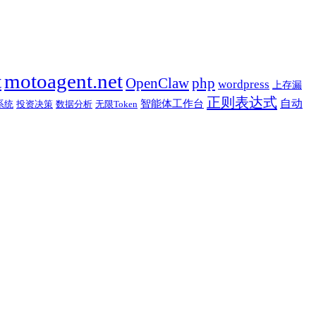
t
motoagent.net
OpenClaw
php
wordpress
上存漏
正则表达式
自动
智能体工作台
系统
投资决策
数据分析
无限Token