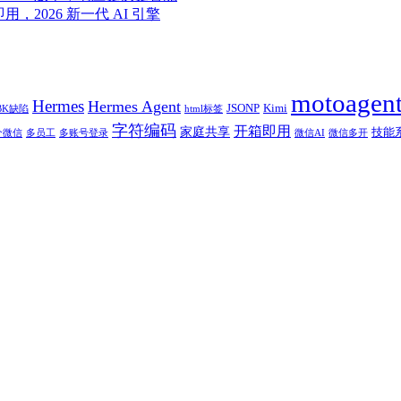
即用，2026 新一代 AI 引擎
motoagen
Hermes
Hermes Agent
JSONP
Kimi
BK缺陷
html标签
字符编码
开箱即用
家庭共享
技能
个微信
多员工
多账号登录
微信AI
微信多开