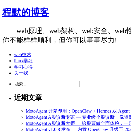
程默的博客
web原理、web架构、web安全、
你不能样样顺利，但你可以事事尽力!
web技术
linux学习
学习心得
关于我
近期文章
MotoAgent 开箱即用：OpenClaw + Hermes 双 
MotoAgent A股诊断专家 — 专业级个股诊断，
MotoAgent A股诊断大师 — 给股票做全面体检
MotoAgent v1.0.8 发布 — 内置 OpenClaw 升级