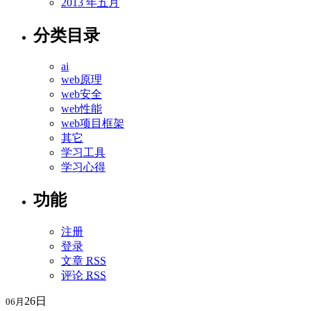
2013 年五月
分类目录
ai
web原理
web安全
web性能
web项目框架
其它
学习工具
学习心得
功能
注册
登录
文章
RSS
评论
RSS
26日
06月