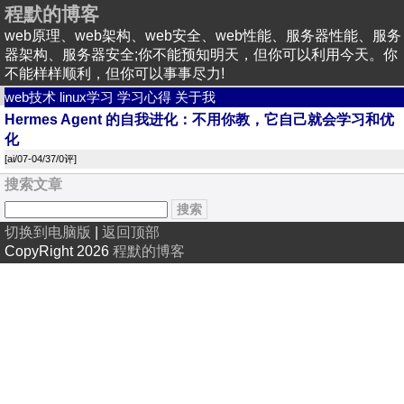
程默的博客
web原理、web架构、web安全、web性能、服务器性能、服务
器架构、服务器安全;你不能预知明天，但你可以利用今天。你
不能样样顺利，但你可以事事尽力!
web技术
linux学习
学习心得
关于我
Hermes Agent 的自我进化：不用你教，它自己就会学习和优
化
[
ai
/07-04/37/
0评
]
搜索文章
切换到电脑版
|
返回顶部
CopyRight 2026
程默的博客