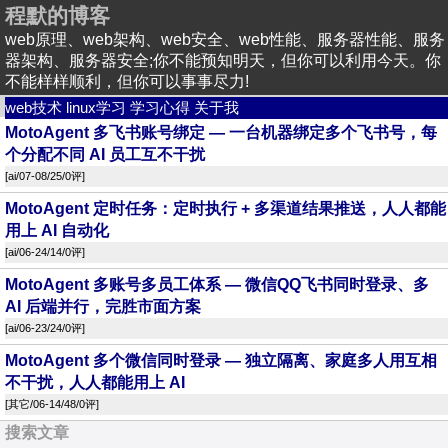
程默的博客
web原理、web架构、web安全、web性能、服务器性能、服务
器架构、服务器安全;你不能预知明天，但你可以利用今天。你
不能样样顺利，但你可以事事尽力!
web技术
linux学习
学习心得
关于我
MotoAgent 多飞书账号绑定 — 一台机器绑定多个飞书号，每
个分配不同 AI 员工互不干扰
[
ai
/07-08/25/
0评
]
MotoAgent 定时任务：定时执行 + 多渠道结果推送，人人都能
用上 AI 自动化
[
ai
/06-24/14/
0评
]
MotoAgent 多账号多员工体系 — 微信QQ飞书同时登录、多
AI 后端并行，完胜市面方案
[
ai
/06-23/24/
0评
]
MotoAgent 多个微信同时登录 — 独立隔离、家庭多人用互相
不干扰，人人都能用上 AI
[
其它
/06-14/48/
0评
]
搜索文章