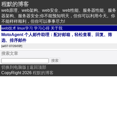
程默的博客
web原理、web架构、web安全、web性能、服务器性能、服务
器架构、服务器安全;你不能预知明天，但你可以利用今天。你
不能样样顺利，但你可以事事尽力!
web技术
linux学习
学习心得
关于我
MotoAgent 个人邮件助理：配好邮箱，轻松查看、回复、筛
选、排序邮件
[
ai
/07-07/26/
0评
]
搜索文章
切换到电脑版
|
返回顶部
CopyRight 2026
程默的博客