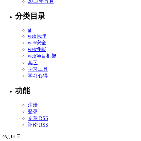
2013 年五月
分类目录
ai
web原理
web安全
web性能
web项目框架
其它
学习工具
学习心得
功能
注册
登录
文章
RSS
评论
RSS
01日
08月