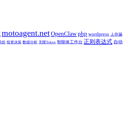
t
motoagent.net
OpenClaw
php
wordpress
上存漏
正则表达式
自动
智能体工作台
系统
投资决策
数据分析
无限Token