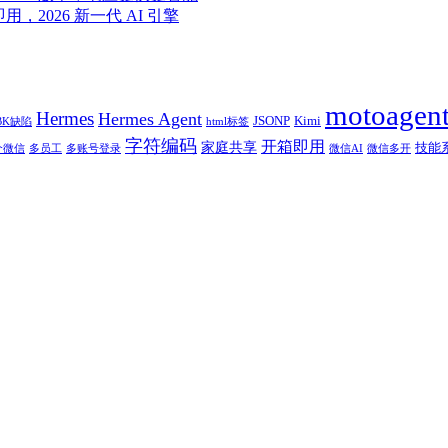
即用，2026 新一代 AI 引擎
motoagen
Hermes
Hermes Agent
JSONP
Kimi
BK缺陷
html标签
字符编码
开箱即用
家庭共享
技能
个微信
多员工
多账号登录
微信AI
微信多开