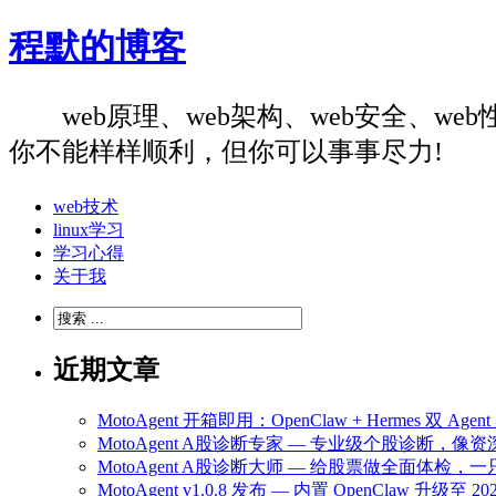
程默的博客
web原理、web架构、web安全、
你不能样样顺利，但你可以事事尽力!
web技术
linux学习
学习心得
关于我
近期文章
MotoAgent 开箱即用：OpenClaw + Hermes 双 
MotoAgent A股诊断专家 — 专业级个股诊断，
MotoAgent A股诊断大师 — 给股票做全面体检
MotoAgent v1.0.8 发布 — 内置 OpenClaw 升级