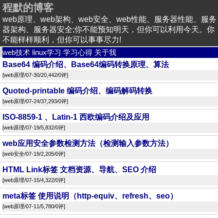
程默的博客
web原理、web架构、web安全、web性能、服务器性能、服务
器架构、服务器安全;你不能预知明天，但你可以利用今天。你
不能样样顺利，但你可以事事尽力!
web技术
linux学习
学习心得
关于我
Base64 编码介绍、Base64编码转换原理、算法
[
web原理
/07-30/20,442/
0评
]
Quoted-printable 编码介绍、编码解码转换
[
web原理
/07-24/37,293/
0评
]
ISO-8859-1 、Latin-1 西欧编码介绍及应用
[
web原理
/07-19/5,832/
0评
]
web应用安全参数检测方法（检测输入参数方法）
[
web安全
/07-19/2,205/
0评
]
HTML Link标签 文档资源、导航、SEO 介绍
[
web原理
/07-15/4,322/
0评
]
meta标签 使用说明（http-equiv、refresh、seo）
[
web原理
/07-11/5,780/
0评
]