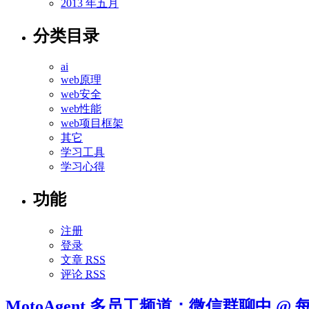
2013 年五月
分类目录
ai
web原理
web安全
web性能
web项目框架
其它
学习工具
学习心得
功能
注册
登录
文章
RSS
评论
RSS
MotoAgent 多员工频道：微信群聊中 @ 