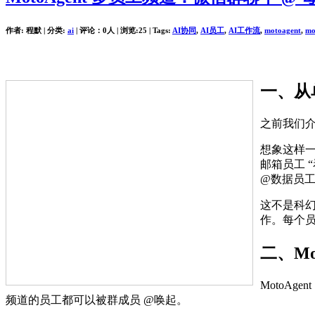
作者: 程默 | 分类:
ai
| 评论：0人 | 浏览:
25
| Tags:
AI协同
,
AI员工
,
AI工作流
,
motoagent
,
mo
一、从
之前我们介
想象这样一
邮箱员工 
@数据员工
这不是科幻。
作。每个员
二、Mo
MotoA
频道的员工都可以被群成员 @唤起。