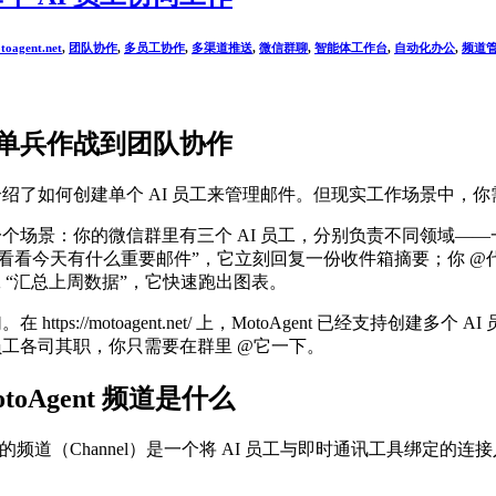
toagent.net
,
团队协作
,
多员工协作
,
多渠道推送
,
微信群聊
,
智能体工作台
,
自动化办公
,
频道
单兵作战到团队协作
绍了如何创建单个 AI 员工来管理邮件。但现实工作场景中，
个场景：你的微信群里有三个 AI 员工，分别负责不同领域—
“看看今天有什么重要邮件”，它立刻回复一份收件箱摘要；你 @代码员
 “汇总上周数据”，它快速跑出图表。
在 https://motoagent.net/ 上，MotoAgent 已经支
工各司其职，你只需要在群里 @它一下。
toAgent 频道是什么
gent 的频道（Channel）是一个将 AI 员工与即时通讯工具绑