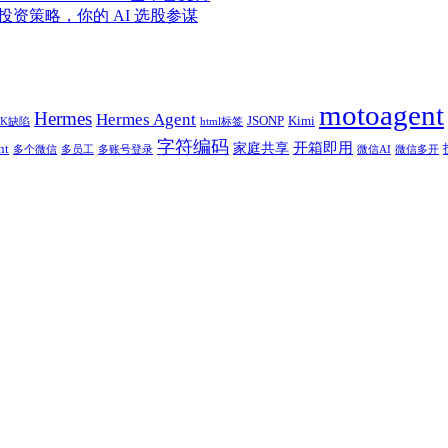
、投资策略，你的 AI 选股参谋
motoagent
Hermes
Hermes Agent
JSONP
Kimi
BK缺陷
html标签
字符编码
开箱即用
家庭共享
nt
多个微信
多员工
多账号登录
微信AI
微信多开