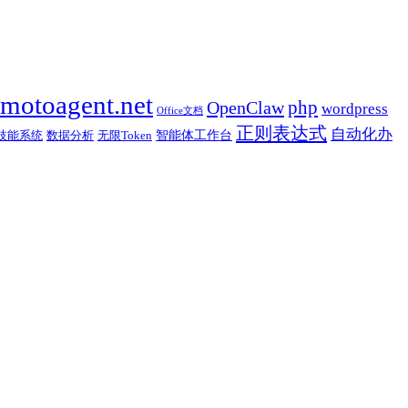
motoagent.net
php
OpenClaw
wordpress
Office文档
正则表达式
自动化办
智能体工作台
技能系统
数据分析
无限Token