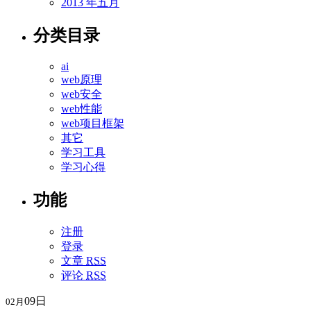
2013 年五月
分类目录
ai
web原理
web安全
web性能
web项目框架
其它
学习工具
学习心得
功能
注册
登录
文章
RSS
评论
RSS
09日
02月