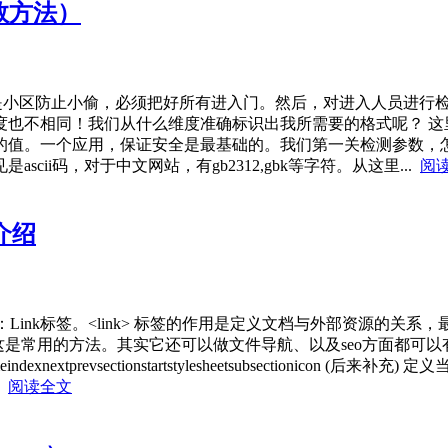
数方法）
是小区防止小偷，必须把好所有进入门。然后，对进入人员进行检
度也不相同！我们从什么维度准确标识出我所需要的格式呢？ 这
值。一个应用，保证安全是最基础的。我们第一关检测参数，怎么
ii码，对于中文网站，有gb2312,gbk等字符。从这里...
阅
介绍
。<link> 标签的作用是定义文档与外部资源的关系，最常用的是链接样式表
head>以上是链接样式表，这是常用的方法。其实它还可以做文件导航、以及seo方面
ryhelphomeindexnextprevsectionstartstylesheetsubsectioni
..
阅读全文