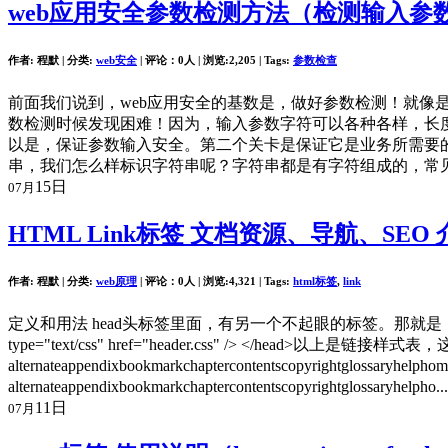
web应用安全参数检测方法（检测输入参
作者: 程默 | 分类:
web安全
| 评论：0人 | 浏览:
2,205
| Tags:
参数检查
前面我们说到，web应用安全的基数是，做好参数检测！就像
数检测时候发现困难！因为，输入参数字符可以各种各样，长
以是，保证参数输入安全。第二个关卡是保证它是业务所需要的
串，我们怎么样标识字符串呢？字符串都是有字符组成的，常见是asc
15日
07月
HTML Link标签 文档资源、导航、SEO 
作者: 程默 | 分类:
web原理
| 评论：0人 | 浏览:
4,321
| Tags:
html标签
,
link
定义和用法 head头标签里面，有另一个不起眼的标签。那就是：Link标签
type="text/css" href="header.css" /> </
alternateappendixbookmarkchaptercontentscopyrightglossa
alternateappendixbookmarkchaptercontentscopyrightglossaryhelpho.
11日
07月