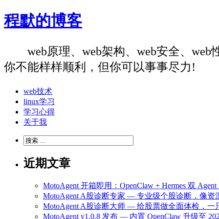
程默的博客
web原理、web架构、web安全、
你不能样样顺利，但你可以事事尽力!
web技术
linux学习
学习心得
关于我
近期文章
MotoAgent 开箱即用：OpenClaw + Hermes 双 
MotoAgent A股诊断专家 — 专业级个股诊断，
MotoAgent A股诊断大师 — 给股票做全面体检
MotoAgent v1.0.8 发布 — 内置 OpenClaw 升级