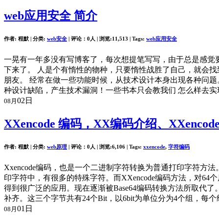
web应用安全 简介
作者: 程默 | 分类:
web安全
| 评论：0人 | 浏览:
11,513
| Tags:
web应用安全
一晃有一年多没有写博客了，每次想提笔写写，由于总是感觉要
下来了。 人是个有惰性的物种，只要惰性战胜了自己，就会找
朋友。 经常在做一些功能时候，从技术设计本身出现各种问题
种设计缺陷，产生技术漏洞！一些书本只会教我们 怎么样去实现功
02日
08月
XXencode 编码，XX编码介绍、XXenc
作者: 程默 | 分类:
web原理
| 评论：0人 | 浏览:
6,106
| Tags:
xxencode
,
字符编码
Xxencode编码，也是一个二进制字符转换为普通打印字符方法
印字符中，有很多的特殊字符。而XXencode编码方法，对64
得到很广泛的应用。现在逐渐被Base64编码转换方法所取代了。
补齐。这三个字节共有24个Bit，以6bit为单位分为4个组，每
01日
08月