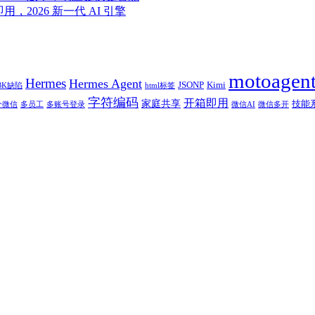
即用，2026 新一代 AI 引擎
motoagen
Hermes
Hermes Agent
JSONP
Kimi
BK缺陷
html标签
字符编码
开箱即用
家庭共享
技能
个微信
多员工
多账号登录
微信AI
微信多开