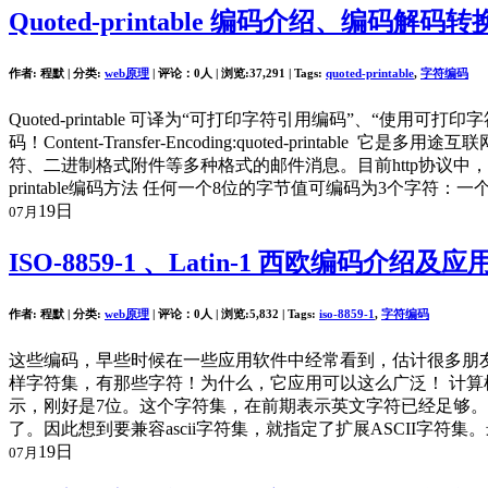
Quoted-printable 编码介绍、编码解码转
作者: 程默 | 分类:
web原理
| 评论：0人 | 浏览:
37,291
| Tags:
quoted-printable
,
字符编码
Quoted-printable 可译为“可打印字符引用编码”
码！Content-Transfer-Encoding:quoted-pri
符、二进制格式附件等多种格式的邮件消息。目前http协议中，很多采
printable编码方法 任何一个8位的字节值可编码为3个字符：一
19日
07月
ISO-8859-1 、Latin-1 西欧编码介绍及应
作者: 程默 | 分类:
web原理
| 评论：0人 | 浏览:
5,832
| Tags:
iso-8859-1
,
字符编码
这些编码，早些时候在一些应用软件中经常看到，估计很多朋友也
样字符集，有那些字符！为什么，它应用可以这么广泛！ 计算机上面
示，刚好是7位。这个字符集，在前期表示英文字符已经足够。
了。因此想到要兼容ascii字符集，就指定了扩展ASCII字符集。最多是0
19日
07月