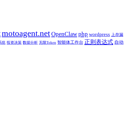
t
motoagent.net
OpenClaw
php
wordpress
上存漏
正则表达式
自动
智能体工作台
系统
投资决策
数据分析
无限Token