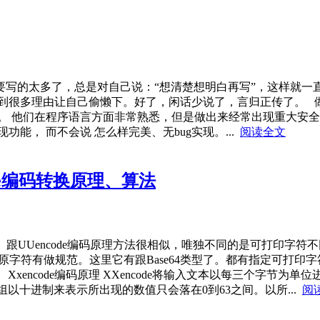
写的太多了，总是对自己说：“想清楚想明白再写”，这样就一
到很多理由让自己偷懒下。好了，闲话少说了，言归正传了。 做
。 他们在程序语言方面非常熟悉，但是做出来经常出现重大安
能， 而不会说 怎么样完美、无bug实现。...
阅读全文
ode编码转换原理、算法
。跟UUencode编码原理方法很相似，唯独不同的是可打印字符不
个原字符有做规范。这里它有跟Base64类型了。都有指定可打印字符
 Xxencode编码原理 XXencode将输入文本以每三个字
个组以十进制来表示所出现的数值只会落在0到63之间。以所...
阅