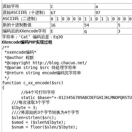
原始字符 
C 
a 
原始ASCII码（十进制） 
67 
97 
ASCII码（二进制） 
0 
1 
0 
0 
0 
0 
1 
1 
0 
1 
1 
0 
0 
0 
0
新的十进制数值 
16 
54 
5 
编码后的XXencode字符 
E
q
3 
字符串：'Cat‘ 编码后是：Eq3O
XXencode编码PHP实现过程
/**

 *xxencode编码*

 *@author 程默

 *@copyright http://blog.chacuo.net/

 *@param string $src 待处理字符串

 *@return string encode编码完字符串

 */

function c_xx_encode($src)

{

	//64个可打印字符

	static $base="+-0123456789ABCDEFGHIJKLMNOPQRSTUVWXYZabcdefghijklmnopqrstuvwxyz";

    ///每次读取3个字节

    $lbyte = 3;

    ////将原始的3个字节转换为4个字节

    $slen=strlen($src);

    $smod = ($slen%$lbyte);

    $snum = floor($slen/$lbyte);
