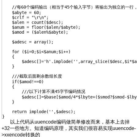
    //每60个编码输出（相当于45个输入字节）将输出为独立的一
    $abyte = 60;

    $crlf = "\r\n";

    $alen = count($desc);

    $anum = floor($alen/$abyte);

    $amod = ($alen%$abyte);

    $adesc = array();

    for ($i=0;$i<$anum;$i++)

    {

        $adesc[]='h'.implode('',array_slice($desc,$i*$a
    }

    ///截取后面剩余数组长度

    if($amod!==0)

    {

        ///以下计算不满45字节编码情况

        $adesc[]=$base[$amod/4*$lbyte+($smod?$smod-$lby
    }

    return implode('',$adesc);  

}
以上代码从uuencode编码做简单修改而来，基本上去掉
+32一些地方。知道编码原理，其实我们很容易实现uuencode-
>xxencode转换的