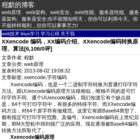
程默的博客
web原理、web架构、web安全、web性能、服务器性能、服务
器架构、服务器安全;你不能预知明天，但你可以利用今天。你
不能样样顺利，但你可以事事尽力!
web技术
linux学习
学习心得
关于我
XXencode 编码，XX编码介绍、XXencode编码转换原
理、算法[6,106/0评]
文章作者: 程默
文章分类:
web原理
发表时间: 2013-08-02 19:08:32
文章标签:
xxencode
,
字符编码
Xxencode编码，也是一个二进制字符转换为普通打印字符
方法。跟
UUencode编码原理
方法很相似，唯独不同的是可打
印字符不同。通个UUencode编码，我们知道它有个缺点就
是，64个可打印字符中，有很多的特殊字符。而XXencode编
码方法，对64个原字符有做规范。这里它有跟Base64类型了。
都有指定可打印字符范围、及编号。Xxencode编码在上世纪后
期，IBM大型机中得到很广泛的应用。现在逐渐被Base64编码
转换方法所取代了。
Xxencode编码原理