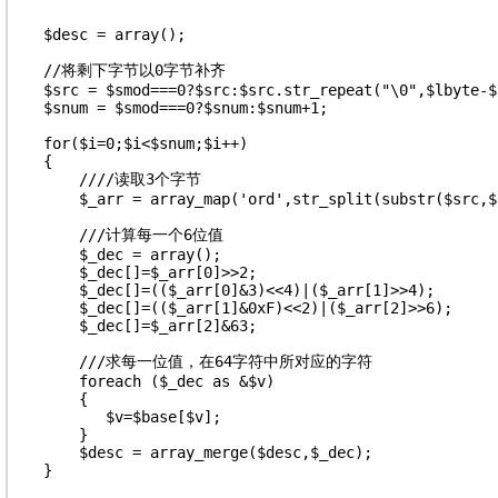
    $desc = array();

    //将剩下字节以0字节补齐

    $src = $smod===0?$src:$src.str_repeat("\0",$lbyte-$s
    $snum = $smod===0?$snum:$snum+1;

    for($i=0;$i<$snum;$i++)

    {

        ////读取3个字节

        $_arr = array_map('ord',str_split(substr($src,$
        ///计算每一个6位值

        $_dec = array();

        $_dec[]=$_arr[0]>>2;

        $_dec[]=(($_arr[0]&3)<<4)|($_arr[1]>>4);

        $_dec[]=(($_arr[1]&0xF)<<2)|($_arr[2]>>6);

        $_dec[]=$_arr[2]&63;

        ///求每一位值，在64字符中所对应的字符

        foreach ($_dec as &$v)

        {

           $v=$base[$v];

        }

        $desc = array_merge($desc,$_dec);

    }
