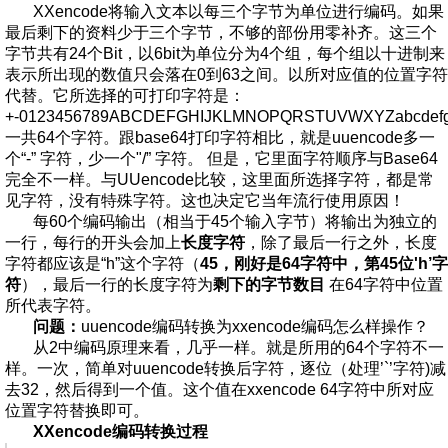
XXencode将输入文本以每三个字节为单位进行编码。如果
最后剩下的资料少于三个字节，不够的部份用零补齐。这三个
字节共有24个Bit，以6bit为单位分为4个组，每个组以十进制来
表示所出现的数值只会落在0到63之间。以所对应值的位置字符
代替。它所选择的可打印字符是：
+-0123456789ABCDEFGHIJKLMNOPQRSTUVWXYZabcdefghi
一共64个字符。跟base64打印字符相比，就是uuencode多一
个“-” 字符，少一个"/” 字符。 但是，它里面字符顺序与Base64
完全不一样。与UUencode比较，这里面所选择字符，都是常
见字符，没有特殊字符。这也决定它当年流行使用原因！
每60个编码输出（相当于45个输入字节）将输出为独立的
一行，每行的开头会加上
长度字符
，除了最后一行之外，长度
字符都应该是“h”这个字符（
45，刚好是64字符中，第45位'h’字
符
），最后一行的长度字符为
剩下的字节数目
在64字符中位置
所代表字符。
问题：
uuencode编码转换为xxencode编码怎么样操作？
从2中编码原理来看，几乎一样。就是所用的64个字符不一
样。一次，简单对uuencode转换后字符，逐位（处理’`’字符)减
去32，然后得到一个值。这个值在xxencode 64字符中所对应
位置字符替换即可。
XXencode编码转换过程