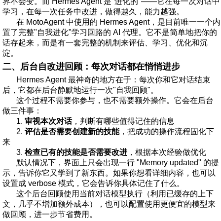
界不会变。而 Hermes Agent 是"进化的"——它在每一次对话中
学习，在每一次任务中改进，做得越久，能力越强。
在
MotoAgent
中使用的 Hermes Agent，是目前唯一一个内
置了完整"自我进化"学习回路的 AI 代理。它不是简单地把你的
话存起来，而是有一套完整的机制来评估、学习、优化和沉
淀。
二、后台自改进回顾：每次对话都在悄悄进步
Hermes Agent 最神奇的地方在于：每次你和它对话结束
后，它都在后台静默地运行一次"自我回顾"。
这个过程不需要你参与，也不需要额外操作。它会在后台
做三件事：
1.
审视本次对话
，判断有哪些值得记住的信息
2.
评估是否需要创建新的技能
，把成功的操作流程固化下
来
3.
检查已有的技能是否需要改进
，根据本次经验做优化
默认情况下，界面上只会出现一行 "Memory updated" 的提
示，告诉你它又学到了新东西。如果你想看详细内容，也可以
设置成 verbose 模式，它会告诉你具体记住了什么。
这个后台回顾使用当前对话模型执行（利用已缓存的上下
文，几乎不增加额外成本），也可以配置使用更便宜的模型来
做回顾，进一步节省费用。