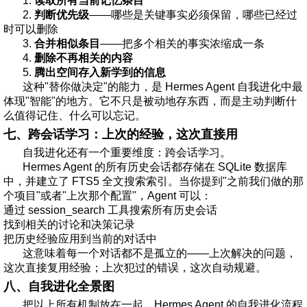
1.
读取所有当前记忆条目
2.
判断优先级
——哪些是关键事实必须保留，哪些已经过
时可以删除
3.
合并相似条目
——把多个相关的事实浓缩成一条
4.
删除不再相关的内容
5.
腾出空间存入新学到的信息
这种"替你做决定"的能力，是 Hermes Agent 自我进化中最
体现"智能"的地方。它不只是被动地存东西，而是主动判断什
么值得记住、什么可以忘记。
七、跨会话学习：上次的经验，这次直接用
自我进化还有一个重要维度：跨会话学习。
Hermes Agent 的所有历史会话都存储在 SQLite 数据库
中，并建立了 FTS5 全文搜索索引。当你提到"之前我们做的那
个项目"或者"上次那个配置"，Agent 可以：
通过 session_search 工具搜索所有历史会话
找到相关的讨论和决策记录
把历史经验应用到当前的对话中
这意味着每一个对话都不是孤立的——上次解决的问题，
这次直接复用经验；上次犯过的错误，这次自动规避。
八、自我进化全景图
把以上所有机制放在一起，Hermes Agent 的自我进化流程