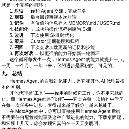
就是一个完整的闭环：
1.
对话
→ 你和 Agent 交流，完成任务
2.
观察
→ 后台回顾审视本次对话
3.
记住
→ 有价值的信息存入 MEMORY.md / USER.md
4.
技能化
→ 成功的操作流程创建为 Skill
5.
改进
→ 下次使用 Skill 时优化
6.
策展
→ Curator 定期整理和归档
7.
召回
→ 下次会话加载更新的记忆和技能
8.
再次对话
→ 以更强的能力开始新一轮循环
这个循环每发生一次，Hermes Agent 的能力就提升一点。
一周、一个月、一年下来，它的进步是累积的、可见的。
九、总结
Hermes Agent 的自我进化能力，是它和其他 AI 代理最根
本的区别。
其他代理是"工具"——你用的时候它工作，你不用它就静
止。而 Hermes Agent 是"伙伴"——它会在每一次协作中学习，
在每一次任务中进步，变得越来越了解你、越来越能干。
在
MotoAgent
中，你可以直接使用 Hermes Agent 后端，
不需要任何配置就能享受这种自我进化的能力。下载桌面端，
和它聊上几天，你会发现它真的在一天天变聪明。