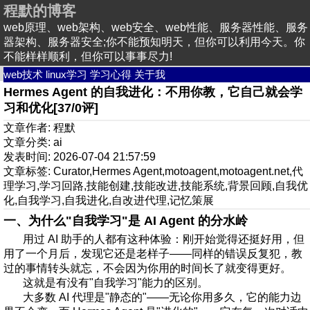
程默的博客
web原理、web架构、web安全、web性能、服务器性能、服务
器架构、服务器安全;你不能预知明天，但你可以利用今天。你
不能样样顺利，但你可以事事尽力!
web技术
linux学习
学习心得
关于我
Hermes Agent 的自我进化：不用你教，它自己就会学
习和优化[37/0评]
文章作者: 程默
文章分类:
ai
发表时间: 2026-07-04 21:57:59
文章标签:
Curator
,
Hermes Agent
,
motoagent
,
motoagent.net
,
代
理学习
,
学习回路
,
技能创建
,
技能改进
,
技能系统
,
背景回顾
,
自我优
化
,
自我学习
,
自我进化
,
自改进代理
,
记忆策展
一、为什么"自我学习"是 AI Agent 的分水岭
用过 AI 助手的人都有这种体验：刚开始觉得还挺好用，但
用了一个月后，发现它还是老样子——同样的错误反复犯，教
过的事情转头就忘，不会因为你用的时间长了就变得更好。
这就是有没有"自我学习"能力的区别。
大多数 AI 代理是"静态的"——无论你用多久，它的能力边