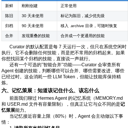
新鲜
刚刚创建
正常使用
陈旧
30 天未使用
标记为陈旧，减少优先级
归档
90 天未使用
移入 .archive 目录，可随时恢复
合并
发现重叠的技能
合并成一个更通用的技能
Curator 的默认配置是每 7 天运行一次，但只在系统空闲时
执行。它不会删除任何技能，而是把不常用的归档起来。如果
你想找回某个归档的技能，直接说一声就行。
还有一个可选的"智能合并"功能——Curator 会审查所有
Agent 创建的技能，判断哪些可以合并、哪些需要改进、哪些
已经过时。这会消耗一些 LLM Token，但能让技能库保持精
炼。
六、记忆策展：知道该记住什么、该忘什么
前面我们聊过 Hermes Agent 的记忆系统（MEMORY.md
和 USER.md 文件有容量限制），但真正让它与众不同的是
记
忆策展
能力。
当记忆接近容量上限（80%）时，Agent 会主动做以下事
情：