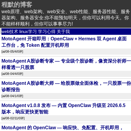
程默的博客
web原理、web架构、web安全、web性能、服务器性能、服务
器架构、服务器安全;你不能预知明天，但你可以利用今天。你
不能样样顺利，但你可以事事尽力!
web技术
linux学习
学习心得
关于我
MotoAgent 开箱即用：OpenClaw + Hermes 双 Agent 桌面
工作台，免 Token 配置开机即用
[
ai
/08-05/4/
0评
]
MotoAgent A股诊断专家 — 专业级个股诊断，像资深分析师一
样看透一只股票
[
ai
/08-04/4/
0评
]
MotoAgent A股诊断大师 — 给股票做全面体检，一只股票一份
诊断报告
[
ai
/08-04/1/
0评
]
MotoAgent v1.0.8 发布 — 内置 OpenClaw 升级至 2026.6.5
版本，响应更快更智能
[
ai
/08-02/11/
0评
]
MotoAgent 的 OpenClaw — 响应快、免配置、开机即用，