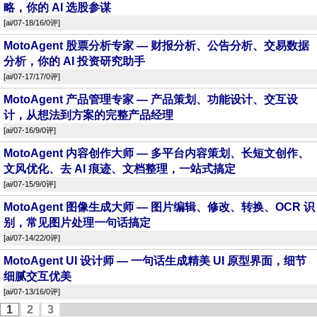
略，你的 AI 选股参谋
[
ai
/07-18/16/
0评
]
MotoAgent 股票分析专家 — 财报分析、公告分析、交易数据
分析，你的 AI 投资研究助手
[
ai
/07-17/17/
0评
]
MotoAgent 产品管理专家 — 产品策划、功能设计、交互设
计，从想法到方案的完整产品经理
[
ai
/07-16/9/
0评
]
MotoAgent 内容创作大师 — 多平台内容策划、长短文创作、
文风优化、去 AI 痕迹、文档整理，一站式搞定
[
ai
/07-15/9/
0评
]
MotoAgent 图像生成大师 — 图片编辑、修改、转换、OCR 识
别，常见图片处理一句话搞定
[
ai
/07-14/22/
0评
]
MotoAgent UI 设计师 — 一句话生成精美 UI 原型界面，细节
细腻交互优美
[
ai
/07-13/16/
0评
]
1
2
3