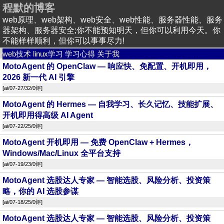
程默的博客
web原理、web架构、web安全、web性能、服务器性能、服务
器架构、服务器安全;你不能预知明天，但你可以利用今天。你
不能样样顺利，但你可以事事尽力!
web技术
linux学习
学习心得
关于我
MotoAgent 的 OpenClaw — 响应快、免配置、开机即用，
2026 新一代 AI 引擎
[
ai
/07-27/32/
0评
]
MotoAgent 的 Hermes — 自我学习、长久记忆、技能扩展、
开机即用得高级 AI Agent
[
ai
/07-22/25/
0评
]
MotoAgent 开机即用 — 免费 OpenClaw + Hermes，
Windows/Mac/Linux 全平台支持
[
ai
/07-19/23/
0评
]
MotoAgent 选股达人专家 — 智能选股、风险分析、投资策
略，你的 AI 选股参谋
[
ai
/07-18/25/
0评
]
MotoAgent 选股达人专家 — 智能选股、风险分析、投资策