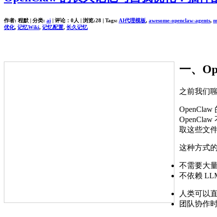
作者: 程默 | 分类:
ai
| 评论：0人 | 浏览:
28
| Tags:
AI代理模板
,
awesome-openclaw-agents
,
m
优化
,
记忆Wiki
,
记忆配置
,
长久记忆
一、Op
之前我们聊过
OpenCl
OpenCl
取这些文
这种方式
不需要大量 
不依赖 L
人类可以
团队协作