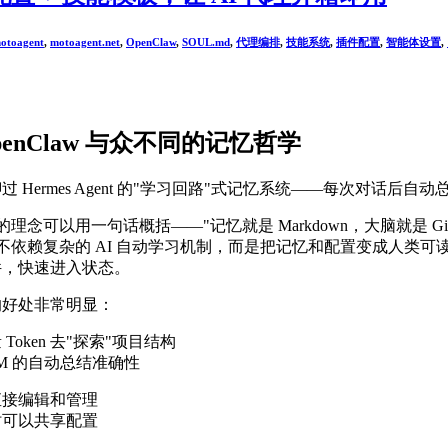
otoagent
,
motoagent.net
,
OpenClaw
,
SOUL.md
,
代理编排
,
技能系统
,
插件配置
,
智能体设置
,
enClaw 与众不同的记忆哲学
 Hermes Agent 的"学习回路"式记忆系统——每次对话后自动
aw 的理念可以用一句话概括——"记忆就是 Markdown，大脑就是 
aw 不依赖复杂的 AI 自动学习机制，而是把记忆和配置变成人类可读、
件，快速进入状态。
的好处非常明显：
Token 去"探索"项目结构
LM 的自动总结准确性
直接编辑和管理
时可以共享配置