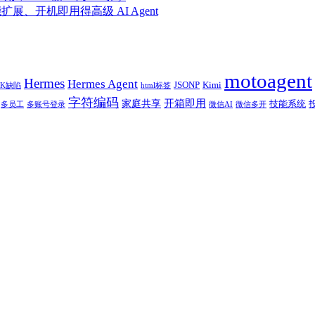
能扩展、开机即用得高级 AI Agent
motoagent
Hermes
Hermes Agent
JSONP
Kimi
BK缺陷
html标签
字符编码
开箱即用
家庭共享
技能系统
多员工
多账号登录
微信AI
微信多开