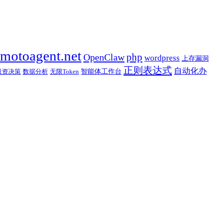
motoagent.net
OpenClaw
php
wordpress
上存漏洞
正则表达式
自动化办
智能体工作台
投资决策
数据分析
无限Token