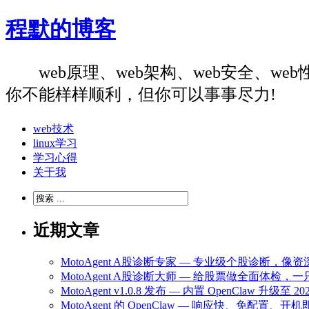
程默的博客
web原理、web架构、web安全、
你不能样样顺利，但你可以事事尽力!
web技术
linux学习
学习心得
关于我
近期文章
MotoAgent A股诊断专家 — 专业级个股诊断，
MotoAgent A股诊断大师 — 给股票做全面体检
MotoAgent v1.0.8 发布 — 内置 OpenClaw 升级
MotoAgent 的 OpenClaw — 响应快、免配置、开机