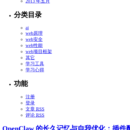
2013 年五月
分类目录
ai
web原理
web安全
web性能
web项目框架
其它
学习工具
学习心得
功能
注册
登录
文章
RSS
评论
RSS
OpenClaw 的长久记忆与自我优化：插件