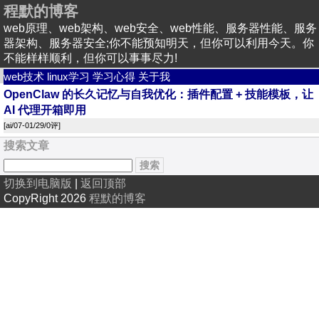
程默的博客
web原理、web架构、web安全、web性能、服务器性能、服务
器架构、服务器安全;你不能预知明天，但你可以利用今天。你
不能样样顺利，但你可以事事尽力!
web技术
linux学习
学习心得
关于我
OpenClaw 的长久记忆与自我优化：插件配置 + 技能模板，让
AI 代理开箱即用
[
ai
/07-01/29/
0评
]
搜索文章
切换到电脑版
|
返回顶部
CopyRight 2026
程默的博客