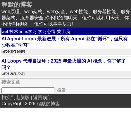
程默的博客
web原理、web架构、web安全、web性能、服务器性能、服务
器架构、服务器安全;你不能预知明天，但你可以利用今天。你
不能样样顺利，但你可以事事尽力!
web技术
linux学习
学习心得
关于我
AI Agent Loops 最新进展：所有 Agent 都在”循环”，但只有
少数在”学习”
[
ai
/06-30/19/
0评
]
AI Loops 代理自循环：2025 年最火爆的 AI 概念，你了解了
吗？
[
ai
/06-26/11/
0评
]
搜索文章
切换到电脑版
|
返回顶部
CopyRight 2026
程默的博客