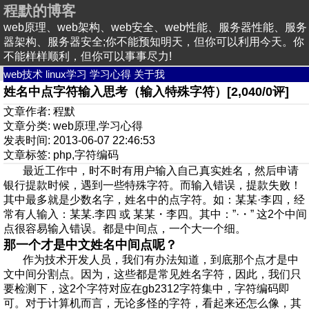
程默的博客
web原理、web架构、web安全、web性能、服务器性能、服务
器架构、服务器安全;你不能预知明天，但你可以利用今天。你
不能样样顺利，但你可以事事尽力!
web技术
linux学习
学习心得
关于我
姓名中点字符输入思考（输入特殊字符）[2,040/0评]
文章作者: 程默
文章分类:
web原理
,
学习心得
发表时间: 2013-06-07 22:46:53
文章标签:
php
,
字符编码
最近工作中，时不时有用户输入自己真实姓名，然后申请
银行提款时候，遇到一些特殊字符。而输入错误，提款失败！
其中最多就是少数名字，姓名中的点字符。如：某某·李四，经
常有人输入：某某.李四 或 某某・李四。其中：”·・” 这2个中间
点很容易输入错误。都是中间点，一个大一个细。
那一个才是中文姓名中间点呢？
作为技术开发人员，我们有办法知道，到底那个点才是中
文中间分割点。因为，这些都是常见姓名字符，因此，我们只
要检测下，这2个字符对应在gb2312字符集中，字符编码即
可。对于计算机而言，无论多怪的字符，看起来还怎么像，其