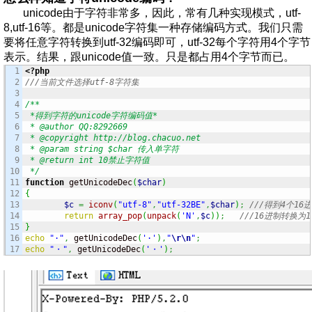
unicode由于字符非常多，因此，常有几种实现模式，utf-
8,utf-16等。都是unicode字符集一种存储编码方式。我们只需
要将任意字符转换到utf-32编码即可，utf-32每个字符用4个字节
表示。结果，跟unicode值一致。只是都占用4个字节而已。
1

<?php
2

///当前文件选择utf-8字符集
3

4

/**

5

 *得到字符的unicode字符编码值*

6

 * @author QQ:8292669

7

 * @copyright http://blog.chacuo.net

8

 * @param string $char 传入单字符

9

 * @return int 10禁止字符值

10

 */
11

function
 getUnicodeDec
(
$char
)
12

{
13

$c
=
iconv
(
"utf-8"
,
"utf-32BE"
,
$char
)
;
///得到4个16
14

return
array_pop
(
unpack
(
'N'
,
$c
)
)
;
///16进制转换为
15

}
16

echo
"·"
,
 getUnicodeDec
(
'·'
)
,
"
\r
\n
"
;
echo
"・"
,
 getUnicodeDec
(
'・'
)
;