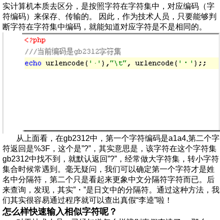
实计算机本质去区分，是按照字符在字符集中，对应编码（字
符编码）来保存、传输的。 因此，作为技术人员，只要能够判
断字符在字符集中编码，就能知道对应字符是不是相同的。
从上面看，在gb2312中，第一个字符编码是a1a4,第二个字
符返回是%3F，这个是”?”，其实意思是，该字符在这个字符集
gb2312中找不到，就默认返回”?”，经常做大字符集，转小字符
集合时候常遇到。毫无疑问，我们可以确定第一个字符才是姓
名中分隔符，第二个只是看起来更象中文分隔符字符而已。后
来查询，发现，其实”・”是日文中的分隔符。通过这种方法，我
们其实很容易通过程序就可以查出真假“李逵”啦！
怎么样快速输入相似字符呢？