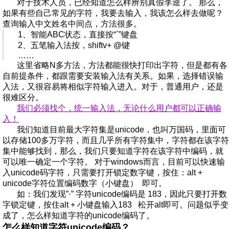
对于技术人员，已经知道怎么样辨别真假李逵了。 那么，
如果有些自己常见的字符，我要去输入，我该怎么样去做呢？
查询输入中文姓名中间点，方法很多。
1、智能ABC状态，直接按“`”键盘
2、五笔输入法按，shiftv+ @键
……
这里省略N多方法，方法都能很快打印出字符，但是都有各
自前提条件，都跟需要安装输入法有关系。如果，选择错误输
入法，又很容易将相似字符输入进入。对于，普通用户，还是
很难区分。
我们必须找个，统一输入法，无论什么用户都可以正确输
入！
我们知道目前最大字符集是unicode，也叫万国码，里面可
以存储100多万字符，而且几乎所有字符集中，字符都在该字符
集中能够找到，那么，我们只要知道字符在该字符中编码，就
可以唯一确定一个字符。 对于windows而言，目前可以快速输
入unicode码字符，只需要打开锁定数字键，按住：alt +
unicode字符位置编码数字（小键盘） 即可。
如：我们发现”·” 字符unicode编码是 183，因此只要打开数
字锁定键，按住alt + 小键盘输入183 松开alt即可。问题似乎变
成了，怎么样知道字符的unicode编码了。
怎么样知道字符unicode编码？