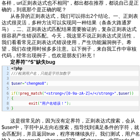
各样，url正则表达式也不相同“，都出都在推荐，都说自己是正
确的，到底那个是正确的呢？
从各异的正则表达式，我们可以得出2个结论。一、正则表
达式很灵活，多种方法可以实现同一种结果（条条大路通罗
马），二、正则表达式匹配结果需要验证的，复杂正则表达式
很容易产生错误匹配。今天，我这里不说正则表达式灵活性，
我们看看常见正则表达式错误使用，产生功能漏洞例子。希
望，我们在使用时候多多注意。以下例子，来自我工作中审核
代码，经常出现例子，也欢迎朋友们补充！
定界符”^$”缺失bug
1

<?php
2

///检测用户名，只能是字符加数字
3

4

$user
=
"chengmo8"
;
5

6

if
(
!
preg_match
(
"<strong>/[0-9a-zA-Z]+/</strong>"
,
$user
)
)
7

{
8

exit
(
"用户名错误！"
)
;
}
这是很常见的，因为没有定界符，正则表达式搜索，会从
$user中，字符中从左向右搜索，指导找到满足条件的字符，就
会匹配到，并且返回true，程序将继续执行。我们测试，用户名