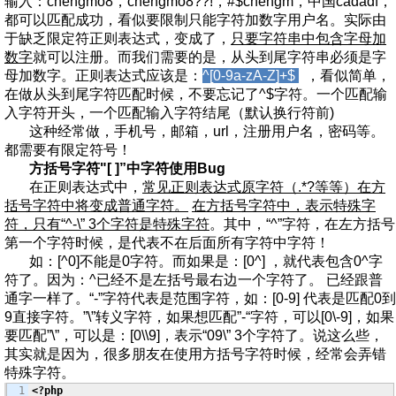
输入：chengmo8，chengmo8??!，#$chengm，中国cadadf，
都可以匹配成功，看似要限制只能字符加数字用户名。实际由
于缺乏限定符正则表达式，变成了，
只要字符串中包含字母加
数字
就可以注册。而我们需要的是，从头到尾字符串必须是字
母加数字。正则表达式应该是：
^[0-9a-zA-Z]+$
，看似简单，
在做从头到尾字符匹配时候，不要忘记了^$字符。一个匹配输
入字符开头，一个匹配输入字符结尾（默认换行符前)
这种经常做，手机号，邮箱，url，注册用户名，密码等。
都需要有限定符号！
方括号字符"[ ]”中字符使用Bug
在正则表达式中，
常见正则表达式原字符（.*?等等）在方
括号字符中将变成普通字符。
在方括号字符中，表示特殊字
符，只有“^-\” 3个字符是特殊字符
。其中，“^”字符，在左方括号
第一个字符时候，是代表不在后面所有字符中字符！
如：[^0]不能是0字符。而如果是：[0^] ，就代表包含0^字
符了。因为：^已经不是左括号最右边一个字符了。 已经跟普
通字一样了。“-”字符代表是范围字符，如：[0-9] 代表是匹配0到
9直接字符。”\”转义字符，如果想匹配”-“字符，可以[0\-9]，如果
要匹配”\”，可以是：[0\\9]，表示“09\” 3个字符了。说这么些，
其实就是因为，很多朋友在使用方括号字符时候，经常会弄错
特殊字符。
1

<?php