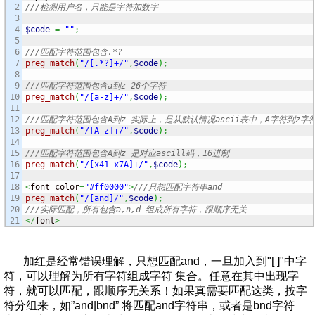
2

///检测用户名，只能是字符加数字
3

4

$code
=
""
;
5

6

///匹配字符范围包含.*?
7

preg_match
(
"/[.*?]+/"
,
$code
)
;
8

9

///匹配字符范围包含a到z 26个字符
10

preg_match
(
"/[a-z]+/"
,
$code
)
;
11

12

///匹配字符范围包含A到z 实际上，是从默认情况ascii表中，A字符到z字
13

preg_match
(
"/[A-z]+/"
,
$code
)
;
14

15

///匹配字符范围包含A到z 是对应ascill码，16进制
16

preg_match
(
"/[x41-x7A]+/"
,
$code
)
;
17

18

<
font color
=
"#ff0000"
>
///只想匹配字符串and
19

preg_match
(
"/[and]/"
,
$code
)
;
20

///实际匹配，所有包含a,n,d 组成所有字符，跟顺序无关
</
font
>
加红是经常错误理解，只想匹配and，一旦加入到"[ ]"中字
符，可以理解为所有字符组成字符 集合。任意在其中出现字
符，就可以匹配，跟顺序无关系！如果真需要匹配这类，按字
符分组来，如”and|bnd” 将匹配and字符串，或者是bnd字符