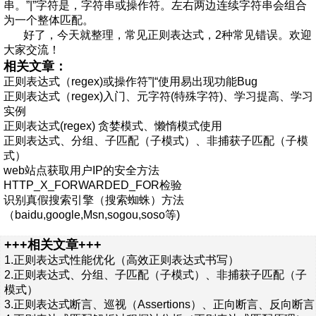
串。”|”字符是，字符串或操作符。左右两边连续字符串会组合
为一个整体匹配。
好了，今天就整理，常见正则表达式，2种常见错误。欢迎
大家交流！
相关文章：
正则表达式（regex)或操作符”|“使用易出现功能Bug
正则表达式（regex)入门、元字符(特殊字符)、学习提高、学习
实例
正则表达式(regex) 贪婪模式、懒惰模式使用
正则表达式、分组、子匹配（子模式）、非捕获子匹配（子模
式）
web站点获取用户IP的安全方法
HTTP_X_FORWARDED_FOR检验
识别真假搜索引擎（搜索蜘蛛）方法
（baidu,google,Msn,sogou,soso等)
+++相关文章+++
1.
正则表达式性能优化（高效正则表达式书写）
2.
正则表达式、分组、子匹配（子模式）、非捕获子匹配（子
模式）
3.
正则表达式断言、巡视（Assertions）、正向断言、反向断言