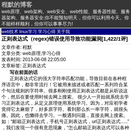
程默的博客
web原理、web架构、web安全、web性能、服务器性能、服务
器架构、服务器安全;你不能预知明天，但你可以利用今天。你
不能样样顺利，但你可以事事尽力!
web技术
linux学习
学习心得
关于我
正则表达式（regex)错误使用导致功能漏洞[1,422/1评]
文章作者: 程默
文章分类:
web原理
,
学习心得
发表时间: 2013-06-08 22:05:00
文章标签:
正则表达式
写在前面的话
正则表达式它的强大字符串匹配功能，导致目前在各种程
序语言中，都非常流行！它被用来描述或者匹配一系列符合某
个句法规则的字符串。很多刚刚使用正则表达式都是从听说这
个，然后在要使用时候去网上搜索。 很少人一开始就系统去学
习正则表达式，从定义原理使用系统学习。因为，对应初学者
觉得它太麻烦了，好多原字符。看到那么长一串字符，就很头
痛。因此，也懒得去学习。一般遇到问题，直接去网上搜索。
如：“邮箱正则表达式，手机号正则表达式，url正则表达式…..”
，我们发现一个很有意思现象，“怎么邮箱正则表达式可以各种