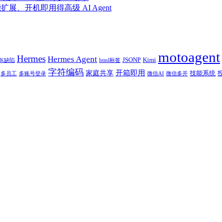
能扩展、开机即用得高级 AI Agent
motoagent
Hermes
Hermes Agent
JSONP
Kimi
BK缺陷
html标签
字符编码
开箱即用
家庭共享
技能系统
多员工
多账号登录
微信AI
微信多开