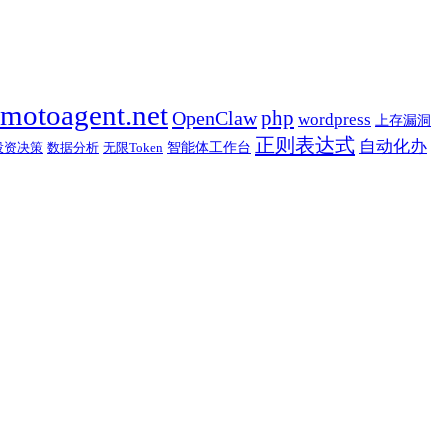
motoagent.net
OpenClaw
php
wordpress
上存漏洞
正则表达式
自动化办
智能体工作台
投资决策
数据分析
无限Token