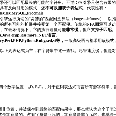
引擎还可以匹配最长的可能的字符串。不过DFA引擎只包含有限
具有反向引用的模式，还
不可以捕获子表达式
。代表性有：
flex,lex,MySQL,Procmail
引擎运行所谓的“贪婪的”匹配回溯算法（longest-leftmost），
的所有可能的扩展并接受第一个匹配项。传统的NFA回溯可以
，在最坏情况下，它的执行速度可能
非常慢
，但它
支持子匹配
。
,Java,ergp,less,more,.NET语言,
ry,Perl,PHP,Python,Ruby,sed,vi等，
一般高级语言都采用该模式
FA以正则表达式为主，在字符串中逐一查找。尽管速度慢，但是对
3 四个数字位置：
D
E
F
，对于正则表达式而言所有源字符串，
0
1
2
3
而非位置，并被保存到最终的匹配结果中，那么就认为这个子表
式是零宽度的。占有字符是互斥的，零宽度是非互斥的。也就是