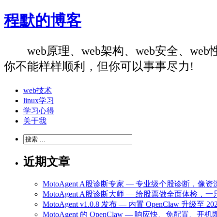
程默的博客
web原理、web架构、web安全、
你不能样样顺利，但你可以事事尽力!
web技术
linux学习
学习心得
关于我
近期文章
MotoAgent A股诊断专家 — 专业级个股诊断，
MotoAgent A股诊断大师 — 给股票做全面体检
MotoAgent v1.0.8 发布 — 内置 OpenClaw 升级
MotoAgent 的 OpenClaw — 响应快、免配置、开机