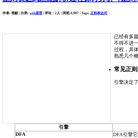
作者: 程默 | 分类:
web原理
| 评论：2人 | 浏览:
4,987
| Tags:
正则表达式
已经有多
不得不进一
过程，具
熟悉几个
常见正则
引擎决定了
引擎
DFA
DFA引擎