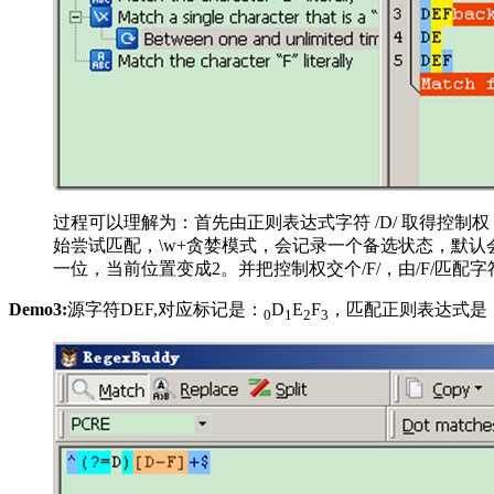
过程可以理解为：首先由正则表达式字符 /D/ 取得控制权，从位置
始尝试匹配，\w+贪婪模式，会记录一个备选状态，默认会匹
一位，当前位置变成2。并把控制权交个/F/，由/F/匹配字
Demo3:
源字符DEF,对应标记是：
D
E
F
，匹配正则表达式是：/^(?
0
1
2
3