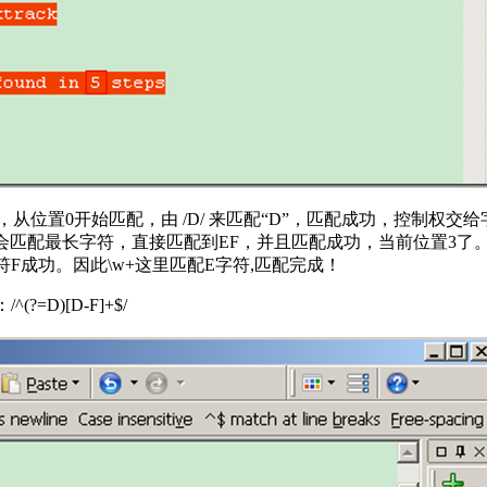
0开始匹配，由 /D/ 来匹配“D”，匹配成功，控制权交给字符 /\w+
配最长字符，直接匹配到EF，并且匹配成功，当前位置3了。并且把控
符F成功。因此\w+这里匹配E字符,匹配完成！
=D)[D-F]+$/