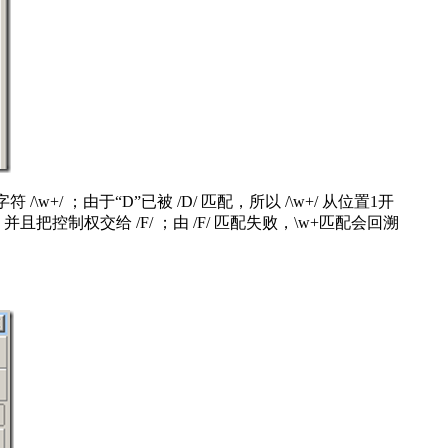
/ ；由于“D”已被 /D/ 匹配，所以 /\w+/ 从位置1开
制权交给 /F/ ；由 /F/ 匹配失败，\w+匹配会回溯