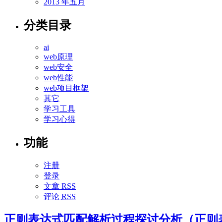
2013 年五月
分类目录
ai
web原理
web安全
web性能
web项目框架
其它
学习工具
学习心得
功能
注册
登录
文章
RSS
评论
RSS
正则表达式匹配解析过程探讨分析（正则