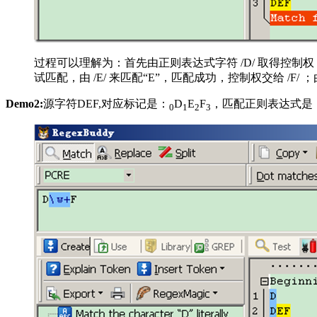
过程可以理解为：首先由正则表达式字符 /D/ 取得控制权，从位
试匹配，由 /E/ 来匹配“E”，匹配成功，控制权交给 /F/ ；
Demo2:
源字符DEF,对应标记是：
D
E
F
，匹配正则表达式是：/
0
1
2
3