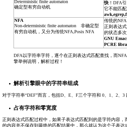
Deterministic finite automaton
快
！DFA
确定型有穷自动机
它不能匹配
awk,egrep,
NFA
传统的NFA
Non-deterministic finite automaton 非确定型
正则表达式
有穷自动机，又分为传统NFA,Posix NFA
的状态多次
GNU Emacs
PCRE libra
DFA以字符串字符，逐个在正则表达式匹配查找，而N
擎举例说明，解析过程！
解析引擎眼中的字符串组成
对于字符串“DEF”而言，包括D、E、F三个字符和 0、1、2、
占有字符和零宽度
正则表达式匹配过程中，如果子表达式匹配到的是字符内容，
的内容并不保存到最终的匹配结果中，那么就认为这个子表达