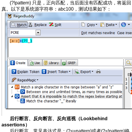
(?!pattern) 只是，正向匹配，当后面没有匹配成功，将返回
真。以下是系统源字符串：abc100，测试结果如下：
后行断言、反向断言、反向巡视（Lookbehind
assertions）
后行断言，常见表达式是：(?<=pattern)或者(?<!pattern)格