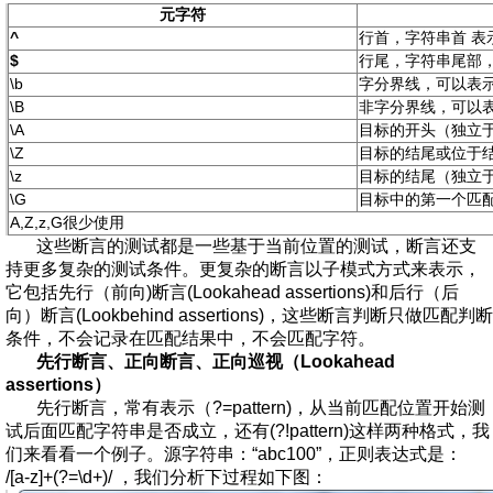
元字符
^
行首，字符串首 表
$
行尾，字符串尾部
\b
字分界线，可以表示
\B
非字分界线，可以表
\A
目标的开头（独立于
\Z
目标的结尾或位于结
\z
目标的结尾（独立
\G
目标中的第一个匹
A,Z,z,G很少使用
这些断言的测试都是一些基于当前位置的测试，断言还支
持更多复杂的测试条件。更复杂的断言以子模式方式来表示，
它包括先行（前向)断言(Lookahead assertions)和后行（后
向）断言(Lookbehind assertions)，这些断言判断只做匹配判断
条件，不会记录在匹配结果中，不会匹配字符。
先行断言、正向断言、正向巡视（Lookahead
assertions）
先行断言，常有表示（?=pattern)，从当前匹配位置开始测
试后面匹配字符串是否成立，还有(?!pattern)这样两种格式，我
们来看看一个例子。源字符串：“abc100”，正则表达式是：
/[a-z]+(?=\d+)/ ，我们分析下过程如下图：