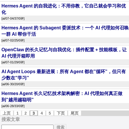
Hermes Agent 的自我进化：不用你教，它自己就会学习和优
化
[
ai
/07-04/37/
0评
]
Hermes Agent 的 Subagent 委派技术：一个 AI 代理如何召唤
一群 AI 帮你干活
[
ai
/07-02/25/
0评
]
OpenClaw 的长久记忆与自我优化：插件配置 + 技能模板，让
AI 代理开箱即用
[
ai
/07-01/29/
0评
]
AI Agent Loops 最新进展：所有 Agent 都在”循环”，但只有
少数在”学习”
[
ai
/06-30/20/
0评
]
Hermes Agent 长久记忆技术架构解密：AI 代理如何真正做
到”越用越聪明”
[
ai
/06-28/33/
0评
]
上页
1
2
3
4
5
下页
尾页
搜索文章