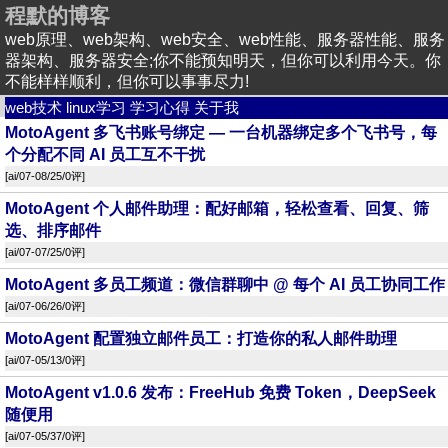
程默的博客
web原理、web架构、web安全、web性能、服务器性能、服务
器架构、服务器安全;你不能预知明天，但你可以利用今天。你
不能样样顺利，但你可以事事尽力!
web技术
linux学习
学习心得
关于我
MotoAgent 多飞书账号绑定 — 一台机器绑定多个飞书号，每
个分配不同 AI 员工互不干扰
[
ai
/07-08/25/
0评
]
MotoAgent 个人邮件助理：配好邮箱，轻松查看、回复、筛
选、排序邮件
[
ai
/07-07/25/
0评
]
MotoAgent 多员工频道：微信群聊中 @ 每个 AI 员工协同工作
[
ai
/07-06/26/
0评
]
MotoAgent 配置独立邮件员工：打造你的私人邮件助理
[
ai
/07-05/13/
0评
]
MotoAgent v1.0.6 发布：FreeHub 免费 Token，DeepSeek
随便用
[
ai
/07-05/37/
0评
]