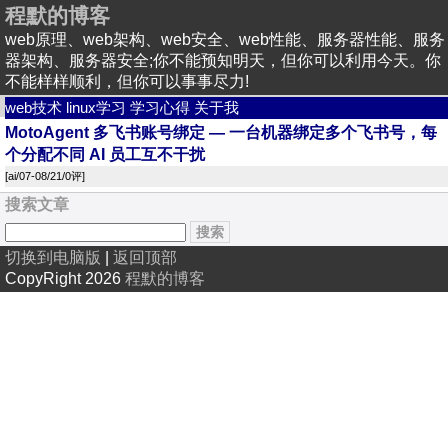
程默的博客
web原理、web架构、web安全、web性能、服务器性能、服务
器架构、服务器安全;你不能预知明天，但你可以利用今天。你
不能样样顺利，但你可以事事尽力!
web技术
linux学习
学习心得
关于我
MotoAgent 多飞书账号绑定 — 一台机器绑定多个飞书号，每
个分配不同 AI 员工互不干扰
[
ai
/07-08/21/
0评
]
搜索文章
切换到电脑版
|
返回顶部
CopyRight 2026
程默的博客