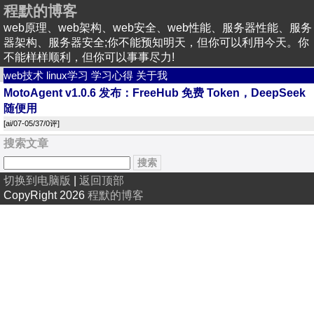
程默的博客
web原理、web架构、web安全、web性能、服务器性能、服务
器架构、服务器安全;你不能预知明天，但你可以利用今天。你
不能样样顺利，但你可以事事尽力!
web技术
linux学习
学习心得
关于我
MotoAgent v1.0.6 发布：FreeHub 免费 Token，DeepSeek
随便用
[
ai
/07-05/37/
0评
]
搜索文章
切换到电脑版
|
返回顶部
CopyRight 2026
程默的博客