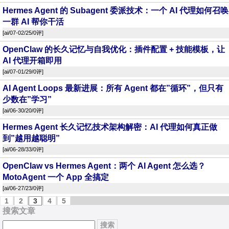
Hermes Agent 的 Subagent 委派技术：一个 AI 代理如何召唤
一群 AI 帮你干活
[
ai
/07-02/25/
0评
]
OpenClaw 的长久记忆与自我优化：插件配置 + 技能模板，让
AI 代理开箱即用
[
ai
/07-01/29/
0评
]
AI Agent Loops 最新进展：所有 Agent 都在”循环”，但只有
少数在”学习”
[
ai
/06-30/20/
0评
]
Hermes Agent 长久记忆技术架构解密：AI 代理如何真正做
到”越用越聪明”
[
ai
/06-28/33/
0评
]
OpenClaw vs Hermes Agent：两个 AI Agent 怎么选？
MotoAgent 一个 App 全搞定
[
ai
/06-27/23/
0评
]
1
2
3
4
5
搜索文章