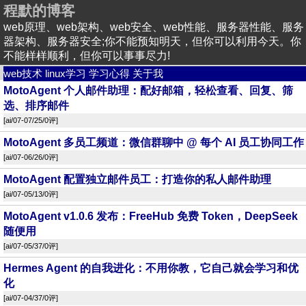
程默的博客
web原理、web架构、web安全、web性能、服务器性能、服务
器架构、服务器安全;你不能预知明天，但你可以利用今天。你
不能样样顺利，但你可以事事尽力!
web技术
linux学习
学习心得
关于我
MotoAgent 个人邮件助理：配好邮箱，轻松查看、回复、筛
选、排序邮件
[
ai
/07-07/25/
0评
]
MotoAgent 多员工频道：微信群聊中 @ 每个 AI 员工协同工作
[
ai
/07-06/26/
0评
]
MotoAgent 配置独立邮件员工：打造你的私人邮件助理
[
ai
/07-05/13/
0评
]
MotoAgent v1.0.6 发布：FreeHub 免费 Token，DeepSeek
随便用
[
ai
/07-05/37/
0评
]
Hermes Agent 的自我进化：不用你教，它自己就会学习和优
化
[
ai
/07-04/37/
0评
]