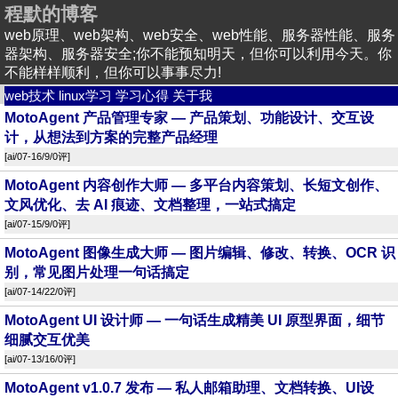
程默的博客
web原理、web架构、web安全、web性能、服务器性能、服务
器架构、服务器安全;你不能预知明天，但你可以利用今天。你
不能样样顺利，但你可以事事尽力!
web技术
linux学习
学习心得
关于我
MotoAgent 产品管理专家 — 产品策划、功能设计、交互设
计，从想法到方案的完整产品经理
[
ai
/07-16/9/
0评
]
MotoAgent 内容创作大师 — 多平台内容策划、长短文创作、
文风优化、去 AI 痕迹、文档整理，一站式搞定
[
ai
/07-15/9/
0评
]
MotoAgent 图像生成大师 — 图片编辑、修改、转换、OCR 识
别，常见图片处理一句话搞定
[
ai
/07-14/22/
0评
]
MotoAgent UI 设计师 — 一句话生成精美 UI 原型界面，细节
细腻交互优美
[
ai
/07-13/16/
0评
]
MotoAgent v1.0.7 发布 — 私人邮箱助理、文档转换、UI设