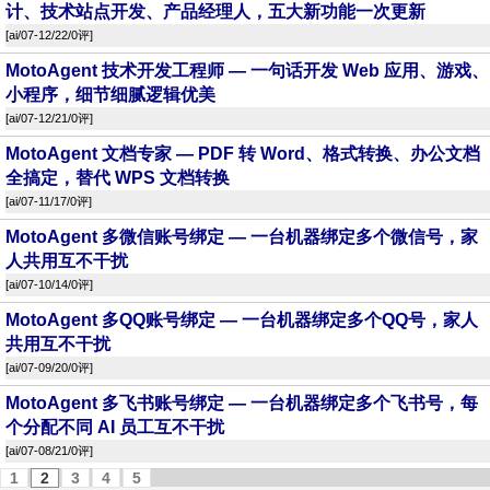
计、技术站点开发、产品经理人，五大新功能一次更新
[
ai
/07-12/22/
0评
]
MotoAgent 技术开发工程师 — 一句话开发 Web 应用、游戏、
小程序，细节细腻逻辑优美
[
ai
/07-12/21/
0评
]
MotoAgent 文档专家 — PDF 转 Word、格式转换、办公文档
全搞定，替代 WPS 文档转换
[
ai
/07-11/17/
0评
]
MotoAgent 多微信账号绑定 — 一台机器绑定多个微信号，家
人共用互不干扰
[
ai
/07-10/14/
0评
]
MotoAgent 多QQ账号绑定 — 一台机器绑定多个QQ号，家人
共用互不干扰
[
ai
/07-09/20/
0评
]
MotoAgent 多飞书账号绑定 — 一台机器绑定多个飞书号，每
个分配不同 AI 员工互不干扰
[
ai
/07-08/21/
0评
]
1
2
3
4
5